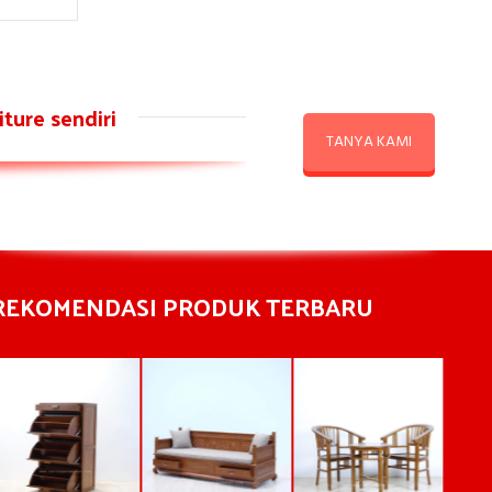
ture sendiri
TANYA KAMI
REKOMENDASI PRODUK TERBARU