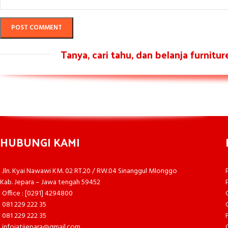
Tanya, cari tahu, dan belanja furnitu
HUBUNGI KAMI
Jln. Kyai Nawawi KM. 02 RT.20 / RW.04 Sinanggul Mlonggo
Kab. Jepara – Jawa tengah 59452
Office : [0291] 4294800
081 229 222 35
081 229 222 35
infojatijepara@gmail.com