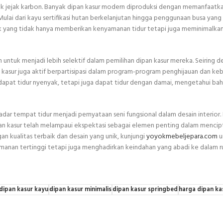
 jejak karbon. Banyak dipan kasur modern diproduksi dengan memanfaatk
Mulai dari kayu sertifikasi hutan berkelanjutan hingga penggunaan busa yang
duk yang tidak hanya memberikan kenyamanan tidur tetapi juga meminimalkan
tuk menjadi lebih selektif dalam pemilihan dipan kasur mereka. Seiring 
asur juga aktif berpartisipasi dalam program-program penghijauan dan keb
dapat tidur nyenyak, tetapi juga dapat tidur dengan damai, mengetahui b
adar tempat tidur menjadi pernyataan seni fungsional dalam desain interior. 
pan kasur telah melampaui ekspektasi sebagai elemen penting dalam mencip
n kualitas terbaik dan desain yang unik, kunjungi
yoyokmebeljepara.com
u
manan tertinggi tetapi juga menghadirkan keindahan yang abadi ke dalam r
dipan kasur kayu
dipan kasur minimalis
dipan kasur springbed
harga dipan ka