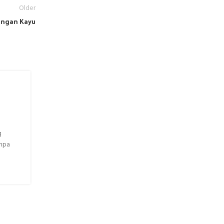
Older
angan Kayu
–
Memilih Dipan Kasur Kayu yang 
untuk Rumah Anda
Ranjang kasur kayu menjadi pilihan favorit banyak ora
keunggulan estetikanya dan daya tahannya yang luar bi
g
sebagai ...
anpa
CONTINUE READING