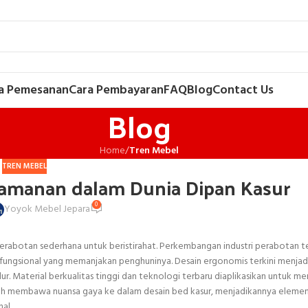
a Pemesanan
Cara Pembayaran
FAQ
Blog
Contact Us
Blog
Home
/
Tren Mebel
TREN MEBEL
yamanan dalam Dunia Dipan Kasur
0
Yoyok Mebel Jepara
erabotan sederhana untuk beristirahat. Perkembangan industri perabotan t
fungsional yang memanjakan penghuninya. Desain ergonomis terkini menjad
 Material berkualitas tinggi dan teknologi terbaru diaplikasikan untuk m
telah membawa nuansa gaya ke dalam desain bed kasur, menjadikannya elemen
al.