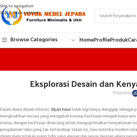
Skip to navigation
Skip to main content
Browse Categories
Home
Profile
Produk
Car
Eksplorasi Desain dan Ken
Posted by
Dalam dunia desain interior,
dipan kasur
tidak lagi hanya dianggap sebagai p
menghadirkan inovasi yang mengubah konsep bed kasur menjadi karya seni 
utama, dengan bed kasur dirancang untuk mengoptimalkan kenyamanan tidur.
pengalaman tidur yang tak tertandingi. Selain itu, tren estetika modern 
dalam menciptakan ruang tidur yang elegan dan sesuai dengan selera person