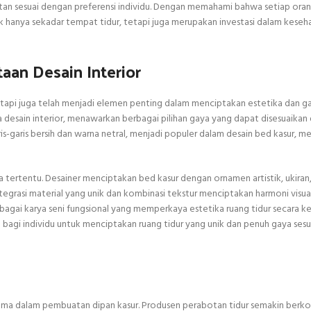
n sesuai dengan preferensi individu. Dengan memahami bahwa setiap oran
k hanya sekadar tempat tidur, tetapi juga merupakan investasi dalam keseh
aan Desain Interior
tetapi juga telah menjadi elemen penting dalam menciptakan estetika dan g
a desain interior, menawarkan berbagai pilihan gaya yang dapat disesuaika
ris-garis bersih dan warna netral, menjadi populer dalam desain bed kasur, 
a tertentu. Desainer menciptakan bed kasur dengan ornamen artistik, ukiran
rasi material yang unik dan kombinasi tekstur menciptakan harmoni visual
bagai karya seni fungsional yang memperkaya estetika ruang tidur secara ke
 bagi individu untuk menciptakan ruang tidur yang unik dan penuh gaya ses
utama dalam pembuatan dipan kasur. Produsen perabotan tidur semakin ber