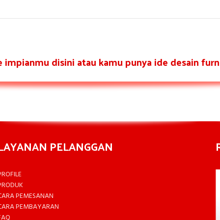
re impianmu disini atau kamu punya ide desain furni
LAYANAN PELANGGAN
PROFILE
PRODUK
CARA PEMESANAN
CARA PEMBAYARAN
FAQ