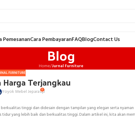
a Pemesanan
Cara Pembayaran
FAQ
Blog
Contact Us
Blog
Home
/
Jurnal Furniture
RNAL FURNITURE
 Harga Terjangkau
0
Yoyok Mebel Jepara
g berkualitas tinggi dan didesain dengan tampilan yang elegan serta nyaman
 tidur yang lebih baik dan berkualitas tinggi. Dalam artikel ini, kita akan m