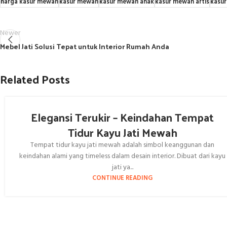
harga kasur mewah
kasur mewah
kasur mewah anak
kasur mewah artis
kasu
Newer
Mebel Jati Solusi Tepat untuk Interior Rumah Anda
Related Posts
Elegansi Terukir – Keindahan Tempat
Tidur Kayu Jati Mewah
Tempat tidur kayu jati mewah adalah simbol keanggunan dan
keindahan alami yang timeless dalam desain interior. Dibuat dari kayu
jati ya...
CONTINUE READING