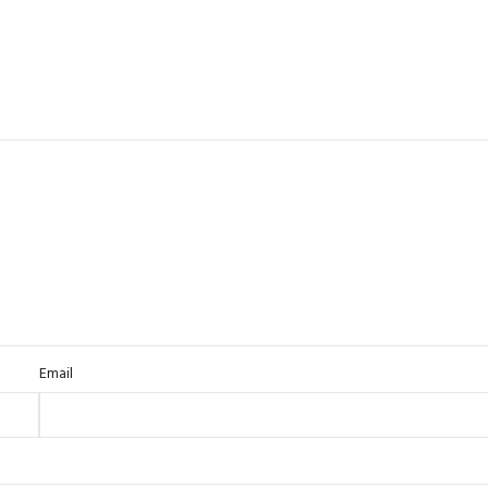
Email