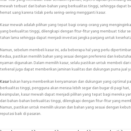
mewah terbuat dari bahan-bahan yang berkualitas tinggi, sehingga dapat be
hemat uang karena tidak perlu sering-sering mengganti kasur.
Kasur mewah adalah pilihan yang tepat bagi orang-orang yang menginginkan ku
yang berkualitas tinggi, dilengkapi dengan fitur-fitur yang membuat tidur se
tahan lama sehingga dapat menjadi investasi jangka panjang untuk kesehat
Namun, sebelum membeli kasur ini, ada beberapa hal yang perlu dipertimban
Kedua, pastikan memilih bahan yang sesuai dengan preferensi dan kebutuhan
nyaman digunakan. Dalam memilih kasur, selalu pastikan untuk membeli dari
terkenal juga dapat memberikan jaminan kualitas dan dukungan purna jual y
Kasur
bukan hanya memberikan kenyamanan dan dukungan yang optimal pada
berkualitas tinggi, pengguna akan merasa lebih segar dan bugar di pagi hari,
kesimpulan, kasur mewah dapat menjadi pilihan yang tepat bagi mereka yan
dari bahan-bahan berkualitas tinggi, dilengkapi dengan fitur-fitur yang me
Namun, pastikan untuk memilih ukuran dan bahan yang sesuai dengan kebut
reputasi baik di pasaran.