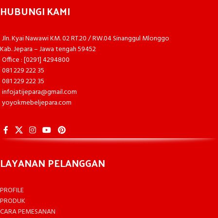
HUBUNGI KAMI
Jln. Kyai Nawawi KM. 02 RT.20 / RW.04 Sinanggul Mlonggo
Kab. Jepara – Jawa tengah 59452
Office : [0291] 4294800
081 229 222 35
081 229 222 35
infojatijepara@gmail.com
yoyokmebeljepara.com
LAYANAN PELANGGAN
PROFILE
PRODUK
CARA PEMESANAN