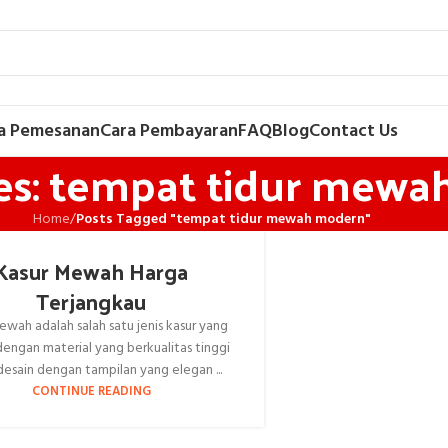
a Pemesanan
Cara Pembayaran
FAQ
Blog
Contact Us
es: tempat tidur mew
Home
/
Posts Tagged "tempat tidur mewah modern"
Kasur Mewah Harga
Terjangkau
ewah adalah salah satu jenis kasur yang
dengan material yang berkualitas tinggi
desain dengan tampilan yang elegan ...
CONTINUE READING