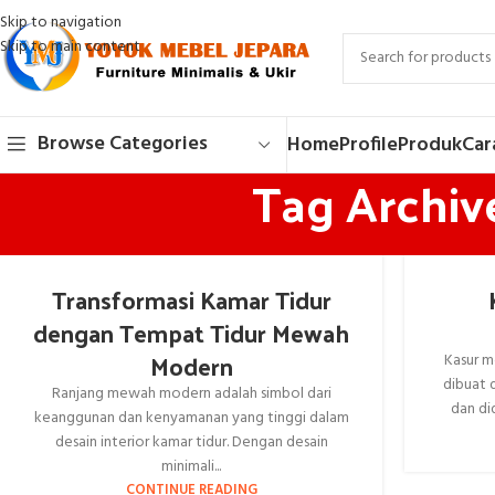
Skip to navigation
Skip to main content
Browse Categories
Home
Profile
Produk
Car
Tag Archiv
Transformasi Kamar Tidur
dengan Tempat Tidur Mewah
Modern
Kasur m
dibuat 
Ranjang mewah modern adalah simbol dari
dan di
keanggunan dan kenyamanan yang tinggi dalam
desain interior kamar tidur. Dengan desain
minimali...
CONTINUE READING