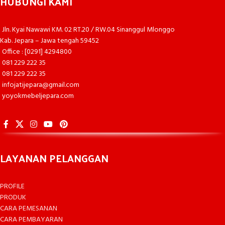
HUBUNGI KAMI
Jln. Kyai Nawawi KM. 02 RT.20 / RW.04 Sinanggul Mlonggo
Kab. Jepara – Jawa tengah 59452
Office : [0291] 4294800
081 229 222 35
081 229 222 35
infojatijepara@gmail.com
yoyokmebeljepara.com
LAYANAN PELANGGAN
PROFILE
PRODUK
CARA PEMESANAN
CARA PEMBAYARAN