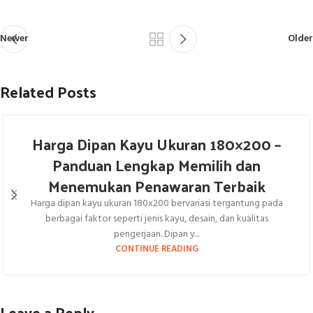
Newer
Older
Related Posts
Harga Dipan Kayu Ukuran 180×200 –
Panduan Lengkap Memilih dan
Menemukan Penawaran Terbaik
Harga dipan kayu ukuran 180x200 bervariasi tergantung pada
berbagai faktor seperti jenis kayu, desain, dan kualitas
pengerjaan. Dipan y...
CONTINUE READING
Leave a Reply