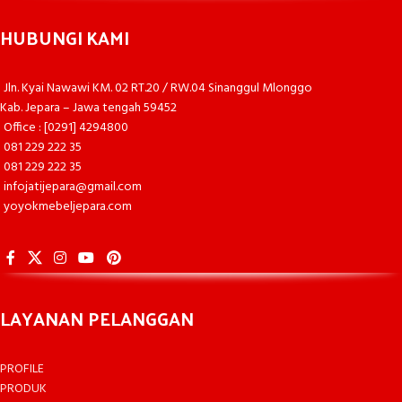
HUBUNGI KAMI
Jln. Kyai Nawawi KM. 02 RT.20 / RW.04 Sinanggul Mlonggo
Kab. Jepara – Jawa tengah 59452
Office : [0291] 4294800
081 229 222 35
081 229 222 35
infojatijepara@gmail.com
yoyokmebeljepara.com
LAYANAN PELANGGAN
PROFILE
PRODUK