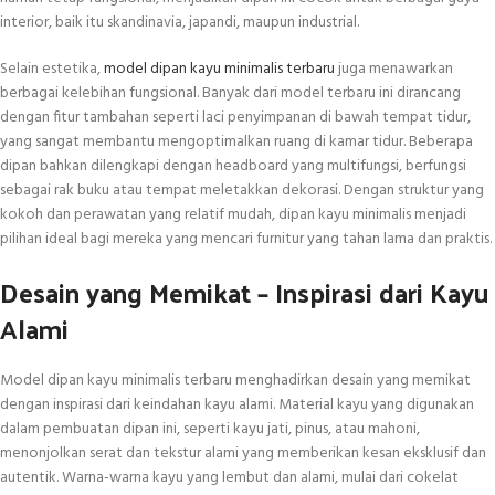
interior, baik itu skandinavia, japandi, maupun industrial.
Selain estetika,
model dipan kayu minimalis terbaru
juga menawarkan
berbagai kelebihan fungsional. Banyak dari model terbaru ini dirancang
dengan fitur tambahan seperti laci penyimpanan di bawah tempat tidur,
yang sangat membantu mengoptimalkan ruang di kamar tidur. Beberapa
dipan bahkan dilengkapi dengan headboard yang multifungsi, berfungsi
sebagai rak buku atau tempat meletakkan dekorasi. Dengan struktur yang
kokoh dan perawatan yang relatif mudah, dipan kayu minimalis menjadi
pilihan ideal bagi mereka yang mencari furnitur yang tahan lama dan praktis.
Desain yang Memikat – Inspirasi dari Kayu
Alami
Model dipan kayu minimalis terbaru menghadirkan desain yang memikat
dengan inspirasi dari keindahan kayu alami. Material kayu yang digunakan
dalam pembuatan dipan ini, seperti kayu jati, pinus, atau mahoni,
menonjolkan serat dan tekstur alami yang memberikan kesan eksklusif dan
autentik. Warna-warna kayu yang lembut dan alami, mulai dari cokelat