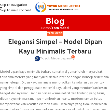
Skip to navigation
Skip to main content
Blog
Home
/
Tren Mebel
TREN MEBEL
Elegansi Simpel – Model Dipan
Kayu Minimalis Terbaru
0
Yoyok Mebel Jepara
Model dipan kayu minimalis terbaru semakin digemari oleh masyarakat,
terutama mereka yang menyukai desain interior dengan konsep sederhana
namun elegan. Dipan kayu minimalis menonjolkan keindahan dari bentuk
yang simpel dan penggunaan material kayu alami yang memberikan kesan
hangat dan nyaman. Dengan pilihan warna netral dan finishing yang halus,
dipan kayu minimalis mampu memberikan nuansa modern namun tetap
mempertahankan keasrian elemen alami. Desainnya yang tidak berlebihan,
namun tetap fungsional, menjadikan dipan ini cocok untuk berbagai gaya