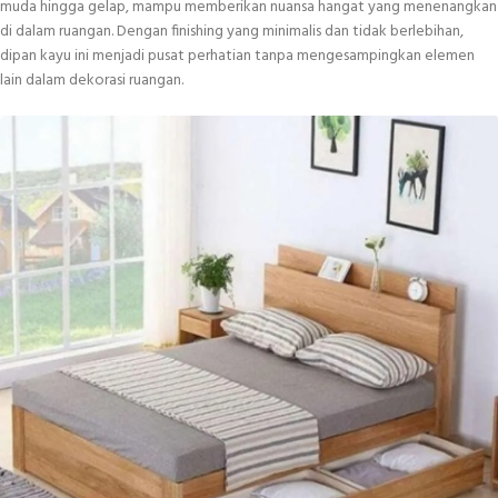
muda hingga gelap, mampu memberikan nuansa hangat yang menenangkan
di dalam ruangan. Dengan finishing yang minimalis dan tidak berlebihan,
dipan kayu ini menjadi pusat perhatian tanpa mengesampingkan elemen
lain dalam dekorasi ruangan.