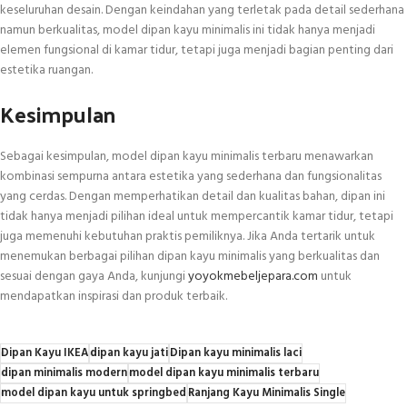
keseluruhan desain. Dengan keindahan yang terletak pada detail sederhana
namun berkualitas, model dipan kayu minimalis ini tidak hanya menjadi
elemen fungsional di kamar tidur, tetapi juga menjadi bagian penting dari
estetika ruangan.
Kesimpulan
Sebagai kesimpulan, model dipan kayu minimalis terbaru menawarkan
kombinasi sempurna antara estetika yang sederhana dan fungsionalitas
yang cerdas. Dengan memperhatikan detail dan kualitas bahan, dipan ini
tidak hanya menjadi pilihan ideal untuk mempercantik kamar tidur, tetapi
juga memenuhi kebutuhan praktis pemiliknya. Jika Anda tertarik untuk
menemukan berbagai pilihan dipan kayu minimalis yang berkualitas dan
sesuai dengan gaya Anda, kunjungi
yoyokmebeljepara.com
untuk
mendapatkan inspirasi dan produk terbaik.
Dipan Kayu IKEA
dipan kayu jati
Dipan kayu minimalis laci
dipan minimalis modern
model dipan kayu minimalis terbaru
model dipan kayu untuk springbed
Ranjang Kayu Minimalis Single