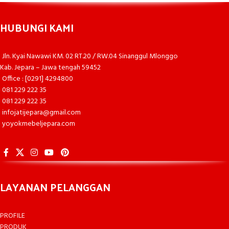
HUBUNGI KAMI
Jln. Kyai Nawawi KM. 02 RT.20 / RW.04 Sinanggul Mlonggo
Kab. Jepara – Jawa tengah 59452
Office : [0291] 4294800
081 229 222 35
081 229 222 35
infojatijepara@gmail.com
yoyokmebeljepara.com
LAYANAN PELANGGAN
PROFILE
PRODUK