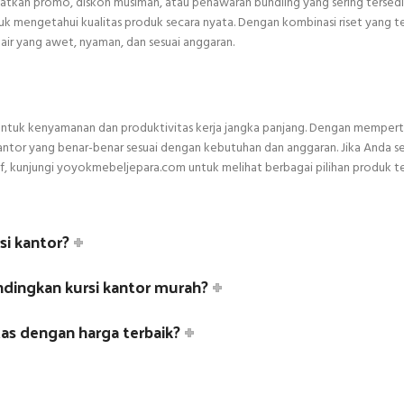
aatkan promo, diskon musiman, atau penawaran bundling yang sering tersedi
k mengetahui kualitas produk secara nyata. Dengan kombinasi riset yang t
ir yang awet, nyaman, dan sesuai anggaran.
ng untuk kenyamanan dan produktivitas kerja jangka panjang. Dengan mempe
 kantor yang benar-benar sesuai dengan kebutuhan dan anggaran. Jika Anda 
if, kunjungi yoyokmebeljepara.com untuk melihat berbagai pilihan produk t
si kantor?
andingkan kursi kantor murah?
as dengan harga terbaik?