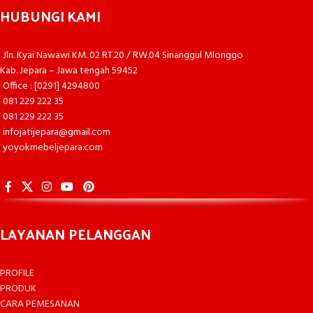
HUBUNGI KAMI
Jln. Kyai Nawawi KM. 02 RT.20 / RW.04 Sinanggul Mlonggo
Kab. Jepara – Jawa tengah 59452
Office : [0291] 4294800
081 229 222 35
081 229 222 35
infojatijepara@gmail.com
yoyokmebeljepara.com
LAYANAN PELANGGAN
PROFILE
PRODUK
CARA PEMESANAN