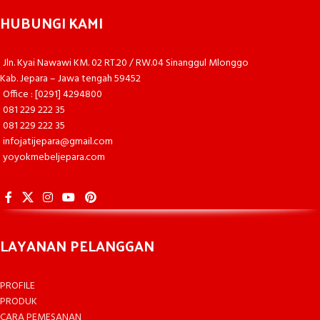
HUBUNGI KAMI
Jln. Kyai Nawawi KM. 02 RT.20 / RW.04 Sinanggul Mlonggo
Kab. Jepara – Jawa tengah 59452
Office : [0291] 4294800
081 229 222 35
081 229 222 35
infojatijepara@gmail.com
yoyokmebeljepara.com
LAYANAN PELANGGAN
PROFILE
PRODUK
CARA PEMESANAN