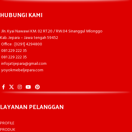
HUBUNGI KAMI
Jln. Kyai Nawawi KM. 02 RT.20 / RW.04 Sinanggul Mlonggo
Kab. Jepara – Jawa tengah 59452
Office : [0291] 4294800
081 229 222 35
081 229 222 35
infojatijepara@gmail.com
yoyokmebeljepara.com
LAYANAN PELANGGAN
PROFILE
PRODUK