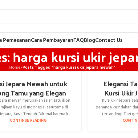
a Pemesanan
Cara Pembayaran
FAQ
Blog
Contact Us
s: harga kursi ukir je
Home
/
Posts Tagged "harga kursi ukir jepara mewah"
si Jepara Mewah untuk
Elegansi Ta
ang Tamu yang Elegan
Kursi Ukir
epara mewah merupakan salah satu ikon
Kursi ukir Jepara te
erajinan kayu di Indonesia, terutama di
penanda keindahan dan
Jepara, Jawa Tengah. Dikenal karena k...
tertandingi. Dari gen
CONTINUE READING
CONTIN