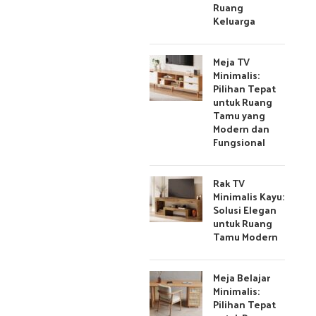
Ruang
Keluarga
Meja TV
Minimalis:
Pilihan Tepat
untuk Ruang
Tamu yang
Modern dan
Fungsional
Rak TV
Minimalis Kayu:
Solusi Elegan
untuk Ruang
Tamu Modern
Meja Belajar
Minimalis:
Pilihan Tepat