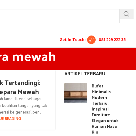
Get In Touch
:
081 229 222 35
para mewah
ARTIKEL TERBARU
k Tertandingi:
Bufet
 Jepara Mewah
Minimalis
Modern
lah lama dikenal sebagai
Terbaru:
 keahlian tangan yang tak
Inspirasi
erasi ke generasi, pen...
Furniture
UE READING
Elegan untuk
Hunian Masa
Kini