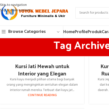
Skip to navigation
Skip to main content
Browse Categories
Home
Profile
Produk
Car
Tag Archive
Kursi Jati Mewah untuk
Kur
Interior yang Elegan
Ru
Kursi kayu menjadi pilihan utama bagi banyak
Kursi J
orang yang menginginkan sentuhan elegan dalam
dari k
interior rumah mereka. Terbuat dari kayu jat...
daerah 
CONTINUE READING