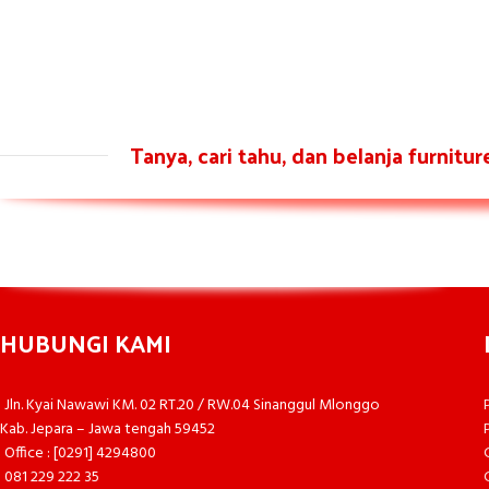
Tanya, cari tahu, dan belanja furnitu
HUBUNGI KAMI
Jln. Kyai Nawawi KM. 02 RT.20 / RW.04 Sinanggul Mlonggo
Kab. Jepara – Jawa tengah 59452
Office : [0291] 4294800
081 229 222 35