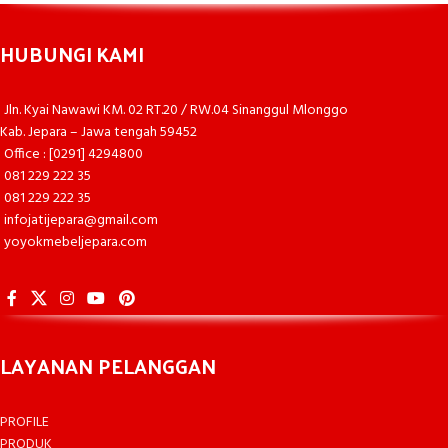
HUBUNGI KAMI
Jln. Kyai Nawawi KM. 02 RT.20 / RW.04 Sinanggul Mlonggo
Kab. Jepara – Jawa tengah 59452
Office : [0291] 4294800
081 229 222 35
081 229 222 35
infojatijepara@gmail.com
yoyokmebeljepara.com
LAYANAN PELANGGAN
PROFILE
PRODUK