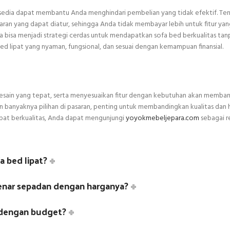
rsedia dapat membantu Anda menghindari pembelian yang tidak efektif. Ten
ran yang dapat diatur, sehingga Anda tidak membayar lebih untuk fitur yan
 bisa menjadi strategi cerdas untuk mendapatkan sofa bed berkualitas tan
lipat yang nyaman, fungsional, dan sesuai dengan kemampuan finansial.
esain yang tepat, serta menyesuaikan fitur dengan kebutuhan akan memba
banyaknya pilihan di pasaran, penting untuk membandingkan kualitas dan 
ipat berkualitas, Anda dapat mengunjungi
yoyokmebeljepara.com
sebagai r
 bed lipat?
enar sepadan dengan harganya?
i dengan budget?