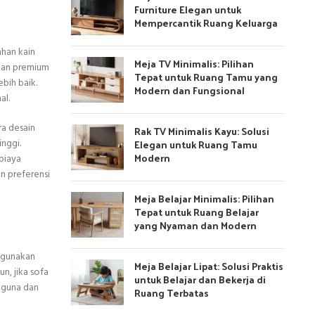
Furniture Elegan untuk
Mempercantik Ruang Keluarga
ahan kain
Meja TV Minimalis: Pilihan
ahan premium
Tepat untuk Ruang Tamu yang
ebih baik.
Modern dan Fungsional
al.
ra desain
Rak TV Minimalis Kayu: Solusi
Elegan untuk Ruang Tamu
inggi.
Modern
biaya
n preferensi
Meja Belajar Minimalis: Pilihan
Tepat untuk Ruang Belajar
yang Nyaman dan Modern
igunakan
Meja Belajar Lipat: Solusi Praktis
n, jika sofa
untuk Belajar dan Bekerja di
gguna dan
Ruang Terbatas