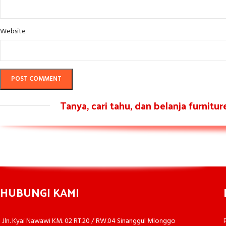
Website
Tanya, cari tahu, dan belanja furnitu
HUBUNGI KAMI
Jln. Kyai Nawawi KM. 02 RT.20 / RW.04 Sinanggul Mlonggo