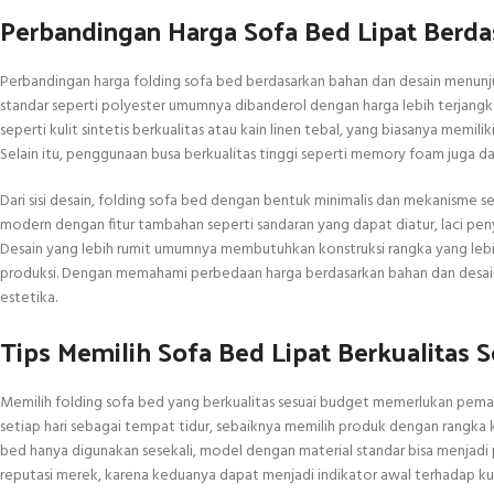
Perbandingan Harga Sofa Bed Lipat Berda
Perbandingan harga folding sofa bed berdasarkan bahan dan desain menunju
standar seperti polyester umumnya dibanderol dengan harga lebih terjang
seperti kulit sintetis berkualitas atau kain linen tebal, yang biasanya memil
Selain itu, penggunaan busa berkualitas tinggi seperti memory foam juga
Dari sisi desain, folding sofa bed dengan bentuk minimalis dan mekanisme
modern dengan fitur tambahan seperti sandaran yang dapat diatur, laci penyi
Desain yang lebih rumit umumnya membutuhkan konstruksi rangka yang lebih
produksi. Dengan memahami perbedaan harga berdasarkan bahan dan desain,
estetika.
Tips Memilih Sofa Bed Lipat Berkualitas 
Memilih folding sofa bed yang berkualitas sesuai budget memerlukan pema
setiap hari sebagai tempat tidur, sebaiknya memilih produk dengan rangka ku
bed hanya digunakan sesekali, model dengan material standar bisa menjadi
reputasi merek, karena keduanya dapat menjadi indikator awal terhadap k