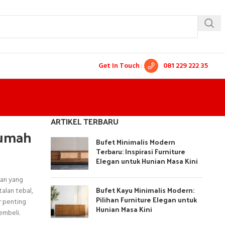
Get In Touch
:
081 229 222 35
ARTIKEL TERBARU
Rumah
Bufet Minimalis Modern
Terbaru: Inspirasi Furniture
Elegan untuk Hunian Masa Kini
han yang
Bufet Kayu Minimalis Modern:
alan tebal,
Pilihan Furniture Elegan untuk
r penting
Hunian Masa Kini
embeli.