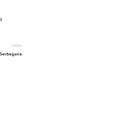
3
Older
g Serbaguna