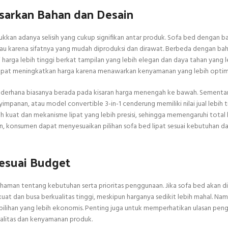
sarkan Bahan dan Desain
kkan adanya selisih yang cukup signifikan antar produk. Sofa bed dengan b
kau karena sifatnya yang mudah diproduksi dan dirawat. Berbeda dengan b
iki harga lebih tinggi berkat tampilan yang lebih elegan dan daya tahan yang l
 dapat meningkatkan harga karena menawarkan kenyamanan yang lebih optim
 sederhana biasanya berada pada kisaran harga menengah ke bawah. Sementa
mpanan, atau model convertible 3-in-1 cenderung memiliki nilai jual lebih t
 kuat dan mekanisme lipat yang lebih presisi, sehingga memengaruhi total 
 konsumen dapat menyesuaikan pilihan sofa bed lipat sesuai kebutuhan da
Sesuai Budget
haman tentang kebutuhan serta prioritas penggunaan. Jika sofa bed akan d
at dan busa berkualitas tinggi, meskipun harganya sedikit lebih mahal. Namu
 pilihan yang lebih ekonomis. Penting juga untuk memperhatikan ulasan pen
ualitas dan kenyamanan produk.