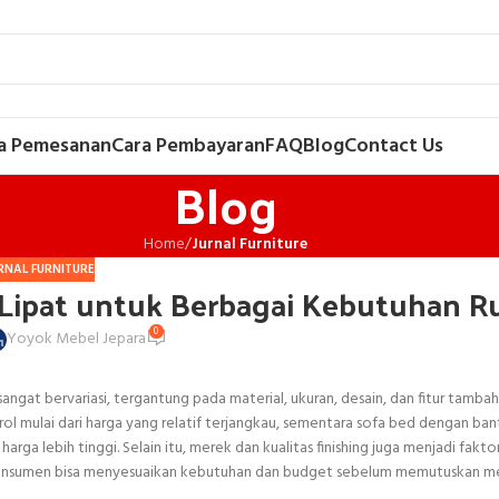
a Pemesanan
Cara Pembayaran
FAQ
Blog
Contact Us
Blog
Home
/
Jurnal Furniture
RNAL FURNITURE
 Lipat untuk Berbagai Kebutuhan 
0
Yoyok Mebel Jepara
sangat bervariasi, tergantung pada material, ukuran, desain, dan fitur tamba
l mulai dari harga yang relatif terjangkau, sementara sofa bed dengan bant
rga lebih tinggi. Selain itu, merek dan kualitas finishing juga menjadi fakto
t, konsumen bisa menyesuaikan kebutuhan dan budget sebelum memutuskan m