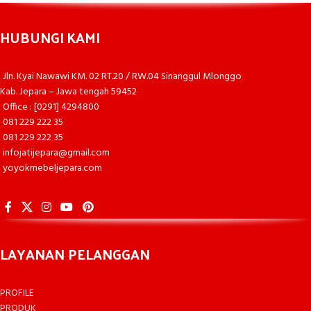
HUBUNGI KAMI
Jln. Kyai Nawawi KM. 02 RT.20 / RW.04 Sinanggul Mlonggo
Kab. Jepara – Jawa tengah 59452
Office : [0291] 4294800
081 229 222 35
081 229 222 35
infojatijepara@gmail.com
yoyokmebeljepara.com
LAYANAN PELANGGAN
PROFILE
PRODUK