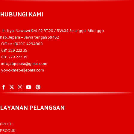
HUBUNGI KAMI
Jln. Kyai Nawawi KM. 02 RT.20 / RW.04 Sinanggul Mlonggo
Kab. Jepara – Jawa tengah 59452
Office : [0291] 4294800
081 229 222 35
081 229 222 35
infojatijepara@gmail.com
yoyokmebeljepara.com
LAYANAN PELANGGAN
PROFILE
PRODUK