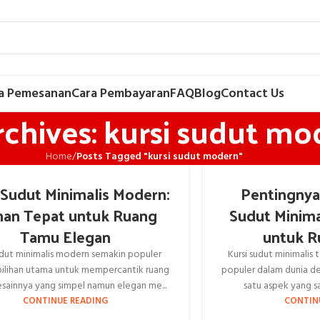
a Pemesanan
Cara Pembayaran
FAQ
Blog
Contact Us
chives: kursi sudut mo
Home
/
Posts Tagged "kursi sudut modern"
 Sudut Minimalis Modern:
Pentingnya
ihan Tepat untuk Ruang
Sudut Minima
Tamu Elegan
untuk R
udut minimalis modern semakin populer
Kursi sudut minimalis 
pilihan utama untuk mempercantik ruang
populer dalam dunia de
sainnya yang simpel namun elegan me...
satu aspek yang s
CONTINUE READING
CONTIN