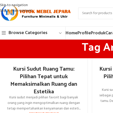
Skip to navigation
Skip to main content
Browse Categories
Home
Profile
Produk
Car
Tag Ar
Kursi Sudut Ruang Tamu:
Kursi
Pilihan Tepat untuk
Pil
Memaksimalkan Ruang dan
Estetika
Kursi s
sebagai 
Kursi sudut menjadi pilihan favorit bagi banyak
tamu. De
orang yang ingin mengoptimalkan ruang dengan
tetap mempertahankan kenyamanan dan esteti...