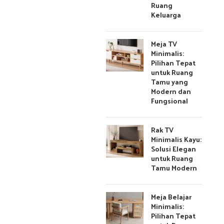
Ruang
Keluarga
Meja TV
Minimalis:
Pilihan Tepat
untuk Ruang
Tamu yang
Modern dan
Fungsional
Rak TV
Minimalis Kayu:
Solusi Elegan
untuk Ruang
Tamu Modern
Meja Belajar
Minimalis:
Pilihan Tepat