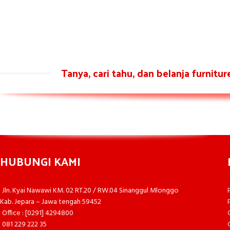
Tanya, cari tahu, dan belanja furnitu
HUBUNGI KAMI
Jln. Kyai Nawawi KM. 02 RT.20 / RW.04 Sinanggul Mlonggo
Kab. Jepara – Jawa tengah 59452
Office : [0291] 4294800
081 229 222 35