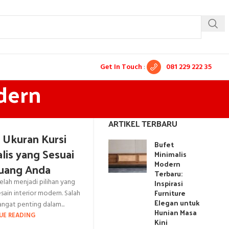
Get In Touch
:
081 229 222 35
dern
ARTIKEL TERBARU
 Ukuran Kursi
Bufet
lis yang Sesuai
Minimalis
Modern
uang Anda
Terbaru:
telah menjadi pilihan yang
Inspirasi
Furniture
sain interior modern. Salah
Elegan untuk
angat penting dalam...
Hunian Masa
UE READING
Kini