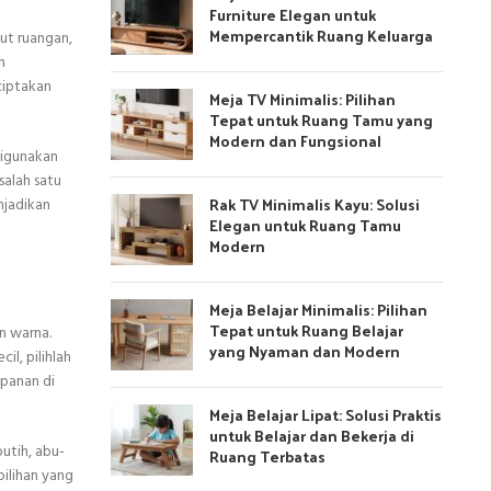
Furniture Elegan untuk
Mempercantik Ruang Keluarga
ut ruangan,
m
ciptakan
Meja TV Minimalis: Pilihan
Tepat untuk Ruang Tamu yang
Modern dan Fungsional
digunakan
salah satu
Rak TV Minimalis Kayu: Solusi
njadikan
Elegan untuk Ruang Tamu
Modern
Meja Belajar Minimalis: Pilihan
Tepat untuk Ruang Belajar
n warna.
yang Nyaman dan Modern
l, pilihlah
mpanan di
Meja Belajar Lipat: Solusi Praktis
untuk Belajar dan Bekerja di
utih, abu-
Ruang Terbatas
pilihan yang