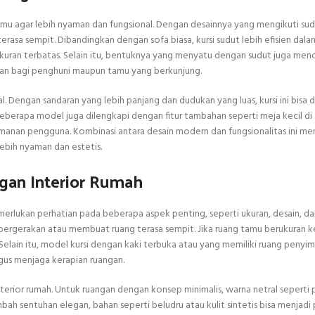
amu agar lebih nyaman dan fungsional. Dengan desainnya yang mengikuti sud
sa sempit. Dibandingkan dengan sofa biasa, kursi sudut lebih efisien dala
uran terbatas. Selain itu, bentuknya yang menyatu dengan sudut juga men
aman bagi penghuni maupun tamu yang berkunjung.
. Dengan sandaran yang lebih panjang dan dudukan yang luas, kursi ini bisa 
Beberapa model juga dilengkapi dengan fitur tambahan seperti meja kecil di 
amanan pengguna. Kombinasi antara desain modern dan fungsionalitas ini me
ebih nyaman dan estetis.
ngan Interior Rumah
merlukan perhatian pada beberapa aspek penting, seperti ukuran, desain, da
ergerakan atau membuat ruang terasa sempit. Jika ruang tamu berukuran keci
 Selain itu, model kursi dengan kaki terbuka atau yang memiliki ruang penyi
gus menjaga kerapian ruangan.
rior rumah. Untuk ruangan dengan konsep minimalis, warna netral seperti p
h sentuhan elegan, bahan seperti beludru atau kulit sintetis bisa menjadi 