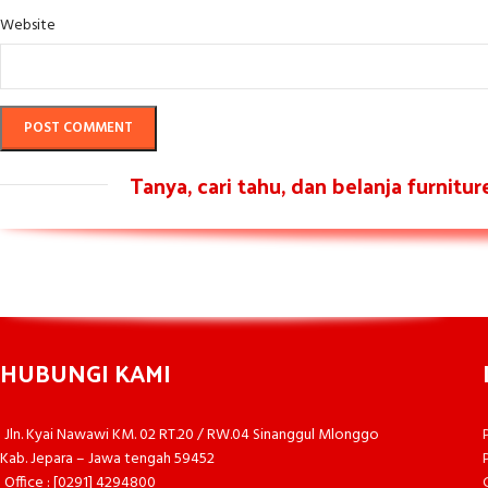
Website
Tanya, cari tahu, dan belanja furnitu
HUBUNGI KAMI
Jln. Kyai Nawawi KM. 02 RT.20 / RW.04 Sinanggul Mlonggo
Kab. Jepara – Jawa tengah 59452
Office : [0291] 4294800