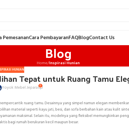
a Pemesanan
Cara Pembayaran
FAQ
Blog
Contact Us
Blog
Home
/
Inspirasi Hunian
SPIRASI HUNIAN
Pilihan Tepat untuk Ruang Tamu El
0
Yoyok Mebel Jepara
k mempercantik ruang tamu. Desainnya yang simpel namun elegan memberikan
an material seperti kayu jati, besi, dan sofa berbahan kain atau kulit sintet
yamanan maksimal. Selain itu, modelnya yang fleksibel memungkinkan pen
ktis bagi rumah berukuran kecil maupun besar.