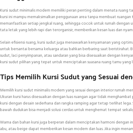
Kursi sudut minimalis modern memiliki peran penting dalam menata ruang t
kursi ini mampu memaksimalkan penggunaan area tanpa membuat ruangan tera
memanfaatkan setiap jengkal ruang, sehingga cocok untuk rumah dengan uk
tata letak yang lebih rapi dan terorganisir, memberikan kesan luas dan ny
Selain efisiensi ruang, kursi sudut juga menawarkan kenyamanan yang optimal
untuk bersantai bersama keluarga atau bahkan berbaring saat beristirahat. 
sudut, laci penyimpanan, atau sandaran yang bisa disesuaikan dengan keny
kursi sudut pilihan yang tepat untuk menciptakan suasana ruang tamu yang l
Tips Memilih Kursi Sudut yang Sesuai de
Memilih kursi sudut minimalis modern yang sesuai dengan interior rumah me
Ukuran kursi harus disesuaikan dengan luas ruangan agar tidak menghambat p
kursi dengan desain sederhana dan rangka ramping agar tetap terlihat lega.
bawah dudukan bisa menjadi solusi cerdas untuk menghemat tempat sekali
Warna dan bahan kursi juga berperan dalam menciptakan harmoni dengan inte
abu, atau beige dapat memberikan kesan modern dan luas. Jika ingin menamba