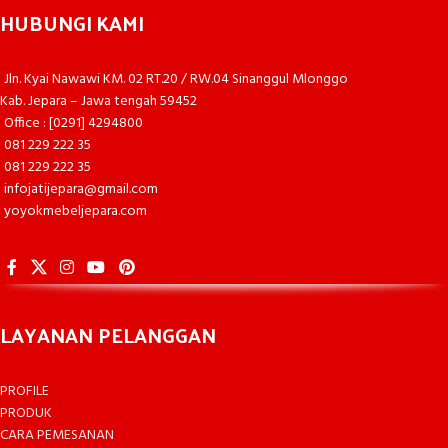
HUBUNGI KAMI
Jln. Kyai Nawawi KM. 02 RT.20 / RW.04 Sinanggul Mlonggo
Kab. Jepara – Jawa tengah 59452
Office : [0291] 4294800
081 229 222 35
081 229 222 35
infojatijepara@gmail.com
yoyokmebeljepara.com
LAYANAN PELANGGAN
PROFILE
PRODUK
CARA PEMESANAN