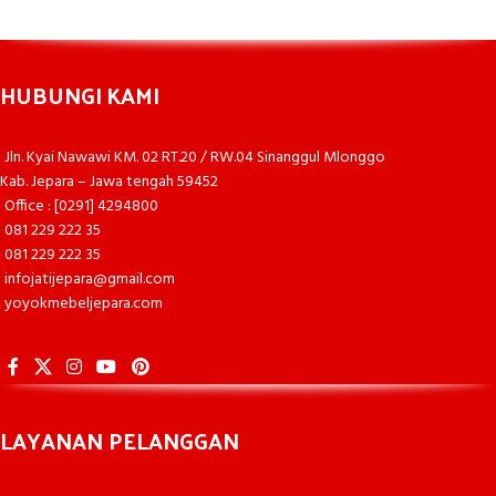
HUBUNGI KAMI
Jln. Kyai Nawawi KM. 02 RT.20 / RW.04 Sinanggul Mlonggo
Kab. Jepara – Jawa tengah 59452
Office : [0291] 4294800
081 229 222 35
081 229 222 35
infojatijepara@gmail.com
yoyokmebeljepara.com
LAYANAN PELANGGAN