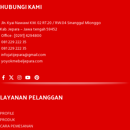
HUBUNGI KAMI
Jln. Kyai Nawawi KM. 02 RT.20 / RW.04 Sinanggul Mlonggo
Kab. Jepara – Jawa tengah 59452
Office : [0291] 4294800
081 229 222 35
081 229 222 35
infojatijepara@gmail.com
yoyokmebeljepara.com
LAYANAN PELANGGAN
PROFILE
PRODUK
CARA PEMESANAN