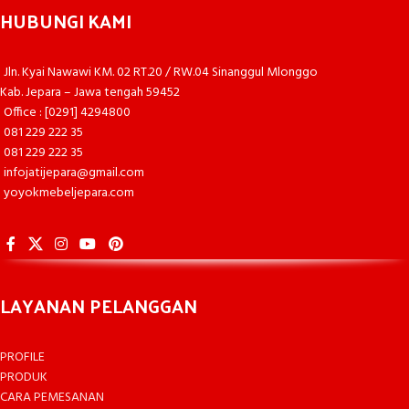
HUBUNGI KAMI
Jln. Kyai Nawawi KM. 02 RT.20 / RW.04 Sinanggul Mlonggo
Kab. Jepara – Jawa tengah 59452
Office : [0291] 4294800
081 229 222 35
081 229 222 35
infojatijepara@gmail.com
yoyokmebeljepara.com
LAYANAN PELANGGAN
PROFILE
PRODUK
CARA PEMESANAN