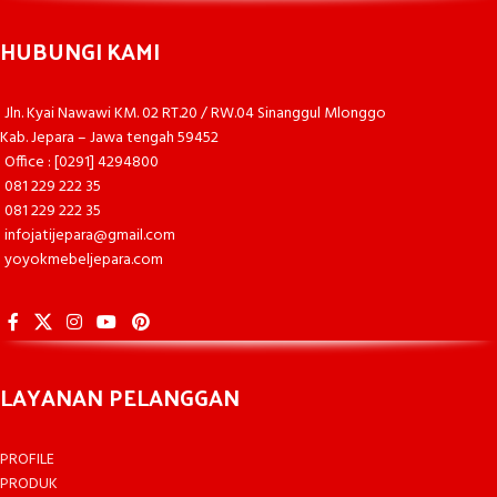
HUBUNGI KAMI
Jln. Kyai Nawawi KM. 02 RT.20 / RW.04 Sinanggul Mlonggo
Kab. Jepara – Jawa tengah 59452
Office : [0291] 4294800
081 229 222 35
081 229 222 35
infojatijepara@gmail.com
yoyokmebeljepara.com
LAYANAN PELANGGAN
PROFILE
PRODUK