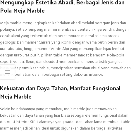
Mengungkap Estetika Abadi, Berbagai Jenis dan
Pola Meja Marble
Meja marble mengungkapkan keindahan abadi melalui beragam jenis dan
polanya. Setiap lempeng marmer membawa cerita uniknya sendiri, dengan
corak alami yang terbentuk oleh percampuran mineral selama proses
geologis. Dari marmer Carrara yang ikonik dengan warna putih bersih dan
urat abu-abu, hingga marmer Verde Alpi yang menampilkan hijau lembut
dengan urat-urat putih, pilihan table marmer sangat beragam. Pola-pola
seperti venasi, fleuri, dan clouded memberikan dimensi artistik yang luar
biasa pada permukaan table, menciptakan sentuhan visual yang mewah dan
menarik perhatian dalam berbagai setting dekorasi interior.
Kekuatan dan Daya Tahan, Manfaat Fungsional
Meja Marble
Selain keindahannya yang memukau, meja marble juga menawarkan
kekuatan dan daya tahan yang luar biasa sebagai elemen fungsional dalam
dekorasi interior. Sifat alaminya yang padat dan tahan lama membuat table
marmer menjadi pilihan ideal untuk digunakan dalam berbagai aktivitas