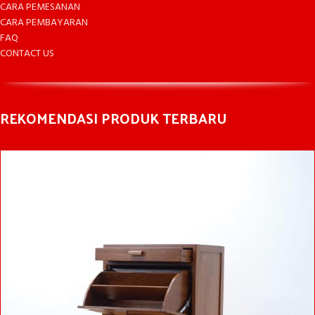
CARA PEMESANAN
CARA PEMBAYARAN
FAQ
CONTACT US
REKOMENDASI PRODUK TERBARU