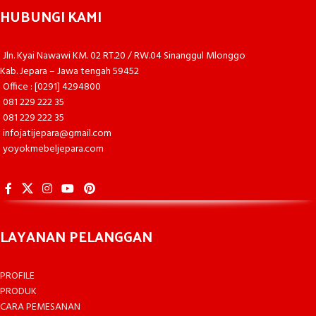
HUBUNGI KAMI
Jln. Kyai Nawawi KM. 02 RT.20 / RW.04 Sinanggul Mlonggo
Kab. Jepara – Jawa tengah 59452
Office : [0291] 4294800
081 229 222 35
081 229 222 35
infojatijepara@gmail.com
yoyokmebeljepara.com
LAYANAN PELANGGAN
PROFILE
PRODUK
CARA PEMESANAN