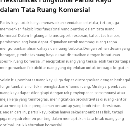
dalam Tata Ruang Komersial
Partisi kayu tidak hanya menawarkan keindahan estetika, tetapi juga
memberikan fleksibilitas fungsional yang penting dalam tata ruang
komersial. Dalam lingkungan bisnis seperti restoran, kafe, atau kantor,
pembatas ruang kayu dapat digunakan untuk membagi ruang tanpa
mengorbankan aliran cahaya dan ruang terbuka. Dengan pilihan desain yang
beragam, pembatas ruang kayu dapat disesuaikan dengan kebutuhan
spesifik ruang komersial, menciptakan ruang yang terasa lebih teratur tanpa
mengorbankan fleksibilitas ruang yang diperlukan untuk berbagai kegiatan.
Selain itu, pembatas ruang kayu juga dapat diintegrasikan dengan berbagai
fungsi tambahan untuk meningkatkan efisiensi ruang. Misalnya, pembatas
ruang kayu dapat dilengkapi dengan rak penyimpanan tersembunyi atau
meja kerja yang terintegrasi, meningkatkan produktivitas di ruang kantor
atau menciptakan pengalaman bersantap yang lebih intim di restoran.
Dengan cara ini, partisi kayu bukan hanya sekadar pembatas fisik, tetapi
juga menjadi elemen penting dalam menciptakan tata letak ruang yang
optimal untuk kebutuhan komersial.