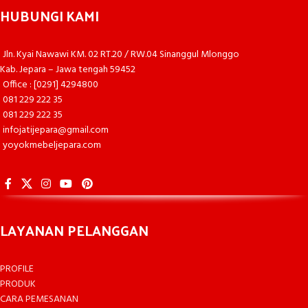
HUBUNGI KAMI
Jln. Kyai Nawawi KM. 02 RT.20 / RW.04 Sinanggul Mlonggo
Kab. Jepara – Jawa tengah 59452
Office : [0291] 4294800
081 229 222 35
081 229 222 35
infojatijepara@gmail.com
yoyokmebeljepara.com
LAYANAN PELANGGAN
PROFILE
PRODUK
CARA PEMESANAN