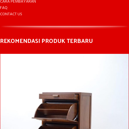
CARA PEMBAYARAN
FAQ
CONTACT US
REKOMENDASI PRODUK TERBARU