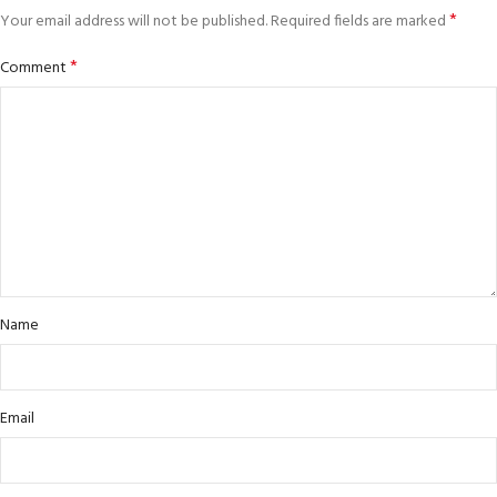
*
Your email address will not be published.
Required fields are marked
*
Comment
Name
Email