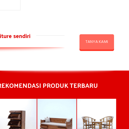
ture sendiri
TANYA KAMI
REKOMENDASI PRODUK TERBARU