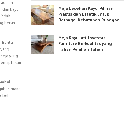
 adalah
Meja Lesehan Kayu: Pilihan
i dari kayu
Praktis dan Estetik untuk
indah.
Berbagai Kebutuhan Ruangan
ng bersih
Meja Kayu Jati: Investasi
. Bantal
Furniture Berkualitas yang
Tahan Puluhan Tahun
 yang
 meja yang
menciptakan
 Mebel
gubah ruang
Mebel