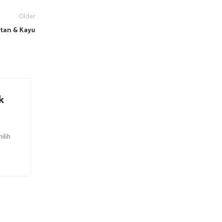
Older
tan & Kayu
k
Ukuran Meja Tamu Minimalis yang
Meja tamu minimalis adalah salah satu jenis meja yang saa
diminati oleh masyarakat. Meja tamu minimalis memiliki ci
CONTINUE READING
ilih