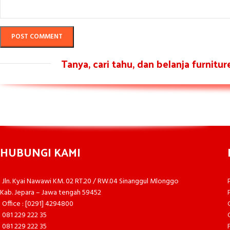
Tanya, cari tahu, dan belanja furnitu
HUBUNGI KAMI
Jln. Kyai Nawawi KM. 02 RT.20 / RW.04 Sinanggul Mlonggo
Kab. Jepara – Jawa tengah 59452
Office : [0291] 4294800
081 229 222 35
081 229 222 35