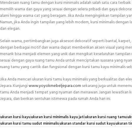
Mendesain ruang tamu dengan kursi minimalis adalah salah satu cara terbaik
memilih warna dan gaya yang sesuai dengan selera pribadi dan gaya dekorasi 
alami hingga warna cat yang beragam. Jika Anda menginginkan tampilan yang 
Namun, jika Anda ingin tampilan yang lebih modern, kursi minimalis dengan 
dan elegan.
Selain warna, pertimbangkan juga aksesori dekoratif seperti bantal, karpe
dengan berbagai motif dan warna dapat memberikan aksen visual yang mena
menarik bisa menjadi elemen yang unik dan mengikat keseluruhan tampilan 
sesuai dengan gaya ruang tamu Anda untuk menciptakan suasana yang nya
ruang tamu yang cantik dan fungsional dengan kursi tamu kayu minimalis seb
Jika Anda mencari ukuran kursi tamu kayu minimalis yang berkualitas dan e
Jepara. Kunjungi
www.yoyokmebeljepara.com
sekarang juga untuk menemuk
tamu Anda menjadi tempat yang nyaman dan menawan. Jangan lewatkan kes
Jepara, dan berikan sentuhan istimewa pada rumah Anda hari ini.
ukuran kursi kayu
ukuran kursi minimalis kayu jati
ukuran kursi ruang tamu
uk
ukuran kursi tamu sudut minimalis
ukuran standar kursi sudut kayu
ukuran ti