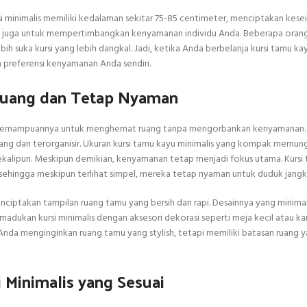
si minimalis memiliki kedalaman sekitar 75-85 centimeter, menciptakan kes
g juga untuk mempertimbangkan kenyamanan individu Anda. Beberapa oran
h suka kursi yang lebih dangkal. Jadi, ketika Anda berbelanja kursi tamu kay
preferensi kenyamanan Anda sendiri.
 Ruang dan Tetap Nyaman
akni kemampuannya untuk menghemat ruang tanpa mengorbankan kenyamanan
ang dan terorganisir. Ukuran kursi tamu kayu minimalis yang kompak memun
ekalipun. Meskipun demikian, kenyamanan tetap menjadi fokus utama. Kursi
 sehingga meskipun terlihat simpel, mereka tetap nyaman untuk duduk jangk
ciptakan tampilan ruang tamu yang bersih dan rapi. Desainnya yang minimal
kan kursi minimalis dengan aksesori dekorasi seperti meja kecil atau ka
Anda menginginkan ruang tamu yang stylish, tetapi memiliki batasan ruang y
Minimalis yang Sesuai