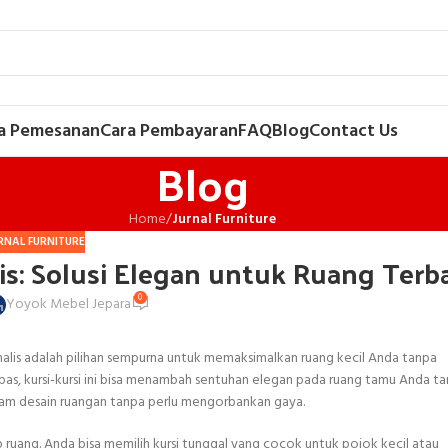
a Pemesanan
Cara Pembayaran
FAQ
Blog
Contact Us
Blog
Home
/
Jurnal Furniture
RNAL FURNITURE
s: Solusi Elegan untuk Ruang Terb
0
Yoyok Mebel Jepara
imalis adalah pilihan sempurna untuk memaksimalkan ruang kecil Anda tanpa
as, kursi-kursi ini bisa menambah sentuhan elegan pada ruang tamu Anda t
lam desain ruangan tanpa perlu mengorbankan gaya.
 ruang. Anda bisa memilih kursi tunggal yang cocok untuk pojok kecil atau