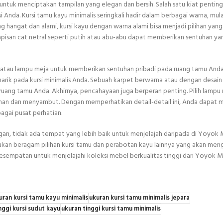
 untuk menciptakan tampilan yang elegan dan bersih. Salah satu kiat penting
Anda. Kursi tamu kayu minimalis seringkali hadir dalam berbagai warna, mula
hangat dan alami, kursi kayu dengan warna alami bisa menjadi pilihan yang 
lapisan cat netral seperti putih atau abu-abu dapat memberikan sentuhan ya
t, atau lampu meja untuk memberikan sentuhan pribadi pada ruang tamu Anda
rik pada kursi minimalis Anda. Sebuah karpet berwarna atau dengan desain
ruang tamu Anda. Akhirnya, pencahayaan juga berperan penting. Pilih lampu
man dan menyambut. Dengan memperhatikan detail-detail ini, Anda dapat 
agai pusat perhatian.
legan, tidak ada tempat yang lebih baik untuk menjelajah daripada di Yoyok
an beragam pilihan kursi tamu dan perabotan kayu lainnya yang akan men
empatan untuk menjelajahi koleksi mebel berkualitas tinggi dari Yoyok 
uran kursi tamu kayu minimalis
ukuran kursi tamu minimalis jepara
nggi kursi sudut kayu
ukuran tinggi kursi tamu minimalis