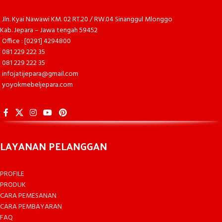
Jln. Kyai Nawawi KM. 02 RT.20 / RW.04 Sinanggul Mlonggo
Kab. Jepara – Jawa tengah 59452
Office : [0291] 4294800
081 229 222 35
081 229 222 35
infojatijepara@gmail.com
yoyokmebeljepara.com
LAYANAN PELANGGAN
PROFILE
PRODUK
CARA PEMESANAN
CARA PEMBAYARAN
FAQ