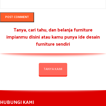
Tanya, cari tahu, dan belanja furniture
impianmu disini atau kamu punya ide desain
furniture sendiri
TANYA KAMI
HUBUNGI KAMI