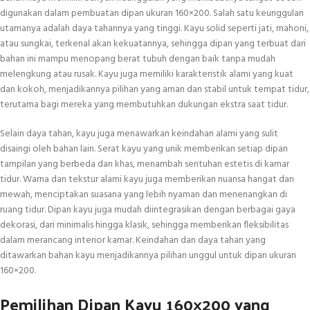
digunakan dalam pembuatan dipan ukuran 160×200. Salah satu keunggulan
utamanya adalah daya tahannya yang tinggi. Kayu solid seperti jati, mahoni,
atau sungkai, terkenal akan kekuatannya, sehingga dipan yang terbuat dari
bahan ini mampu menopang berat tubuh dengan baik tanpa mudah
melengkung atau rusak. Kayu juga memiliki karakteristik alami yang kuat
dan kokoh, menjadikannya pilihan yang aman dan stabil untuk tempat tidur,
terutama bagi mereka yang membutuhkan dukungan ekstra saat tidur.
Selain daya tahan, kayu juga menawarkan keindahan alami yang sulit
disaingi oleh bahan lain. Serat kayu yang unik memberikan setiap dipan
tampilan yang berbeda dan khas, menambah sentuhan estetis di kamar
tidur. Warna dan tekstur alami kayu juga memberikan nuansa hangat dan
mewah, menciptakan suasana yang lebih nyaman dan menenangkan di
ruang tidur. Dipan kayu juga mudah diintegrasikan dengan berbagai gaya
dekorasi, dari minimalis hingga klasik, sehingga memberikan fleksibilitas
dalam merancang interior kamar. Keindahan dan daya tahan yang
ditawarkan bahan kayu menjadikannya pilihan unggul untuk dipan ukuran
160×200.
Pemilihan Dipan Kayu 160×200 yang