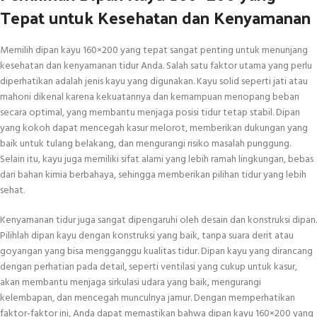
Tepat untuk Kesehatan dan Kenyamanan
Memilih dipan kayu 160×200 yang tepat sangat penting untuk menunjang
kesehatan dan kenyamanan tidur Anda. Salah satu faktor utama yang perlu
diperhatikan adalah jenis kayu yang digunakan. Kayu solid seperti jati atau
mahoni dikenal karena kekuatannya dan kemampuan menopang beban
secara optimal, yang membantu menjaga posisi tidur tetap stabil. Dipan
yang kokoh dapat mencegah kasur melorot, memberikan dukungan yang
baik untuk tulang belakang, dan mengurangi risiko masalah punggung.
Selain itu, kayu juga memiliki sifat alami yang lebih ramah lingkungan, bebas
dari bahan kimia berbahaya, sehingga memberikan pilihan tidur yang lebih
sehat.
Kenyamanan tidur juga sangat dipengaruhi oleh desain dan konstruksi dipan.
Pilihlah dipan kayu dengan konstruksi yang baik, tanpa suara derit atau
goyangan yang bisa mengganggu kualitas tidur. Dipan kayu yang dirancang
dengan perhatian pada detail, seperti ventilasi yang cukup untuk kasur,
akan membantu menjaga sirkulasi udara yang baik, mengurangi
kelembapan, dan mencegah munculnya jamur. Dengan memperhatikan
faktor-faktor ini, Anda dapat memastikan bahwa dipan kayu 160×200 yang