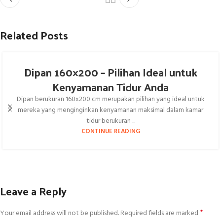
Related Posts
Dipan 160×200 – Pilihan Ideal untuk
Kenyamanan Tidur Anda
Dipan berukuran 160x200 cm merupakan pilihan yang ideal untuk
mereka yang menginginkan kenyamanan maksimal dalam kamar
tidur berukuran ...
CONTINUE READING
Leave a Reply
*
Your email address will not be published.
Required fields are marked