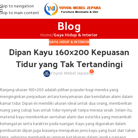
Skip to navigation
Skip to main content
Blog
Home
/
Gaya Hidup & Interior
GAYA HIDUP & INTERIOR
Dipan Kayu 160×200 Kepuasan
Tidur yang Tak Tertandingi
0
Yoyok Mebel Jepara
Ranjang ukuran 160×200 adalah pilihan populer bagi mereka yang
menginginkan perpaduan antara kenyamanan dan keindahan alami dalam
kamar tidur. Dipan ini memiliki ukuran ideal untuk dua orang, memberikan
ruang yang cukup luas untuk tidur nyenyak tanpa merasa sesak. Selain itu,
material kayu memberikan sentuhan alami dan estetika yang menambah
kehangatan serta karakter pada ruangan. Kayu yang digunakan dalam
pembuatan dipan juga biasanya merupakan jenis kayu yang kuat dan tahan
lama, sehingga memberikan jaminan ketahanan dalam jangka panjang.