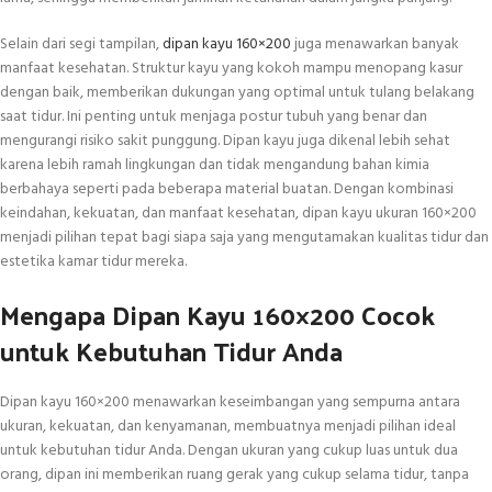
Selain dari segi tampilan,
dipan kayu 160×200
juga menawarkan banyak
manfaat kesehatan. Struktur kayu yang kokoh mampu menopang kasur
dengan baik, memberikan dukungan yang optimal untuk tulang belakang
saat tidur. Ini penting untuk menjaga postur tubuh yang benar dan
mengurangi risiko sakit punggung. Dipan kayu juga dikenal lebih sehat
karena lebih ramah lingkungan dan tidak mengandung bahan kimia
berbahaya seperti pada beberapa material buatan. Dengan kombinasi
keindahan, kekuatan, dan manfaat kesehatan, dipan kayu ukuran 160×200
menjadi pilihan tepat bagi siapa saja yang mengutamakan kualitas tidur dan
estetika kamar tidur mereka.
Mengapa Dipan Kayu 160×200 Cocok
untuk Kebutuhan Tidur Anda
Dipan kayu 160×200 menawarkan keseimbangan yang sempurna antara
ukuran, kekuatan, dan kenyamanan, membuatnya menjadi pilihan ideal
untuk kebutuhan tidur Anda. Dengan ukuran yang cukup luas untuk dua
orang, dipan ini memberikan ruang gerak yang cukup selama tidur, tanpa