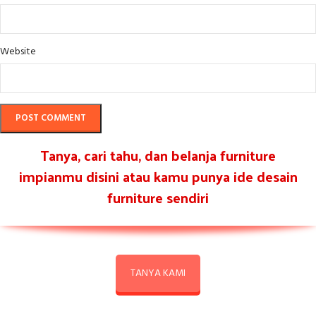
Website
Tanya, cari tahu, dan belanja furniture
impianmu disini atau kamu punya ide desain
furniture sendiri
TANYA KAMI