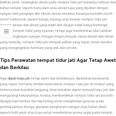
bahkan antik. Sedangkan ukiran pada tempat tidur jati biasanya terbuat dari
bahan natural, seperti batu alam atau ukiran kayu yang dipahat dengan
tangan oleh pengrajin ahli. Ukiran-ukiran tersebut biasanya memiliki motif-
motif tradisional, seperti bunga, burung, atau hewan. tempat tidur jati
dengan desain dan ukiran yang indah dan elegan tidak hanya berfungsi
sebagai tempat tidur yang nyaman, tetapi juga memberikan nilai tambah
dalam penghiasan ruangan. Dengan begitu banyak variasi desain dan ukiran
yang tersedia, tempat tidur jati menjadi pilihan yang tepat untuk mereka
yang menginginkan furniture yang unik dan artistik.
Tips Perawatan tempat tidur jati Agar Tetap Awet
dan Berkilau
Agar
dipan kayu jati
tetap awet dan berkilaunya, diperlukan perawatan
yang tepat. Pertama, hindari meletakkan tempat tidur jati di tempat yang
terkena sinar matahari langsung. Sinar matahari dapat merusak kayu jati dan
mengurangi kekuatannya. Kedua, membersihkan tempat tidur secara rutin
dengan kain lembut dan lap kering untuk menghindari goresan pada
permukaannya. Ketiga, gunakan pengharum ruangan atau bahan alami
seperti kulit jeruk atau kopi untuk memberikan aroma segar pada tempat