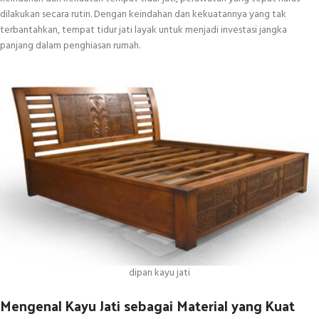
dilakukan secara rutin. Dengan keindahan dan kekuatannya yang tak
terbantahkan, tempat tidur jati layak untuk menjadi investasi jangka
panjang dalam penghiasan rumah.
dipan kayu jati
Mengenal Kayu Jati sebagai Material yang Kuat