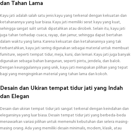
dan Tahan Lama
Kayu jati adalah salah satu jenis kayu yang terkenal dengan kekuatan dan
ketahanannya yang luar biasa. Kayu jati memiliki serat kayu yang kuat,
sehingga sangat sulit untuk dipatahkan atau dirobek. Selain itu, kayu jati
juga tahan terhadap cuaca, rayap, dan jamur, sehingga dapat bertahan
dalam waktu yang lama. Karena kekuatan dan ketahanannya yang tak
terbantahkan, kayu jati sering digunakan sebagai material untuk membuat
furniture, seperti tempat tidur, meja, kursi, dan lemari. Kayu jati juga banyak
digunakan sebagai bahan bangunan, seperti pintu, jendela, dan balok.
Dengan keunggulannya yang unik, kayu jati merupakan pilihan yang tepat
bagi yang menginginkan material yang tahan lama dan kokoh.
Desain dan Ukiran tempat tidur jati yang Indah
dan Elegan
Desain dan ukiran tempat tidur jati sangat terkenal dengan keindahan dan
elegansinya yang luar biasa. Desain tempat tidur jati yang berbeda-beda
menawarkan variasi pilihan untuk memenuhi kebutuhan dan selera masing-
masing orang. Ada yang memiliki desain minimalis, modern, klasik, atau