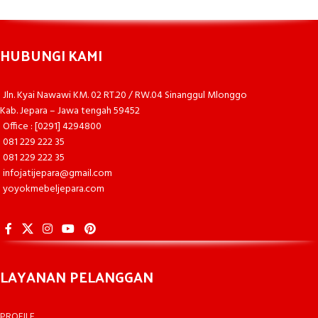
HUBUNGI KAMI
Jln. Kyai Nawawi KM. 02 RT.20 / RW.04 Sinanggul Mlonggo
Kab. Jepara – Jawa tengah 59452
Office : [0291] 4294800
081 229 222 35
081 229 222 35
infojatijepara@gmail.com
yoyokmebeljepara.com
LAYANAN PELANGGAN
PROFILE