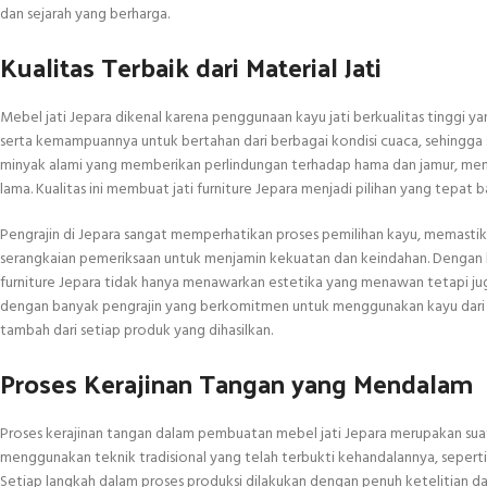
dan sejarah yang berharga.
Kualitas Terbaik dari Material Jati
Mebel jati Jepara dikenal karena penggunaan kayu jati berkualitas tinggi y
serta kemampuannya untuk bertahan dari berbagai kondisi cuaca, sehingga s
minyak alami yang memberikan perlindungan terhadap hama dan jamur, me
lama. Kualitas ini membuat jati furniture Jepara menjadi pilihan yang tepat
Pengrajin di Jepara sangat memperhatikan proses pemilihan kayu, memasti
serangkaian pemeriksaan untuk menjamin kekuatan dan keindahan. Dengan ko
furniture Jepara tidak hanya menawarkan estetika yang menawan tetapi juga
dengan banyak pengrajin yang berkomitmen untuk menggunakan kayu dari su
tambah dari setiap produk yang dihasilkan.
Proses Kerajinan Tangan yang Mendalam
Proses kerajinan tangan dalam pembuatan mebel jati Jepara merupakan suatu 
menggunakan teknik tradisional yang telah terbukti kehandalannya, seperti
Setiap langkah dalam proses produksi dilakukan dengan penuh ketelitian dan 