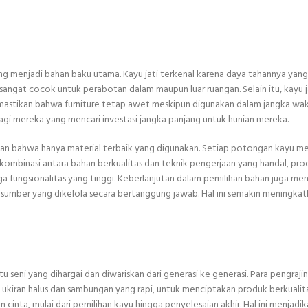
ang menjadi bahan baku utama. Kayu jati terkenal karena daya tahannya yang 
angat cocok untuk perabotan dalam maupun luar ruangan. Selain itu, kayu ja
mastikan bahwa furniture tetap awet meskipun digunakan dalam jangka wa
 bagi mereka yang mencari investasi jangka panjang untuk hunian mereka.
kan bahwa hanya material terbaik yang digunakan. Setiap potongan kayu me
mbinasi antara bahan berkualitas dan teknik pengerjaan yang handal, prod
 fungsionalitas yang tinggi. Keberlanjutan dalam pemilihan bahan juga men
mber yang dikelola secara bertanggung jawab. Hal ini semakin meningkatk
seni yang dihargai dan diwariskan dari generasi ke generasi. Para pengrajin
 ukiran halus dan sambungan yang rapi, untuk menciptakan produk berkualita
cinta, mulai dari pemilihan kayu hingga penyelesaian akhir. Hal ini menjadik