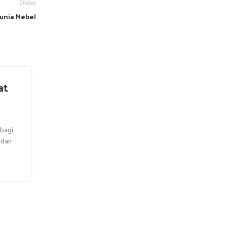
Older
Dunia Mebel
at
Temukan Furniture Jati Terde
Berkualitas Tinggi di Sekitar 
Jika Anda sedang mencari furniture jati terdekat yang ber
tahan lama, kini semakin mudah untuk menemukannya. Furni
 bagi
CONTINUE READING
 dan