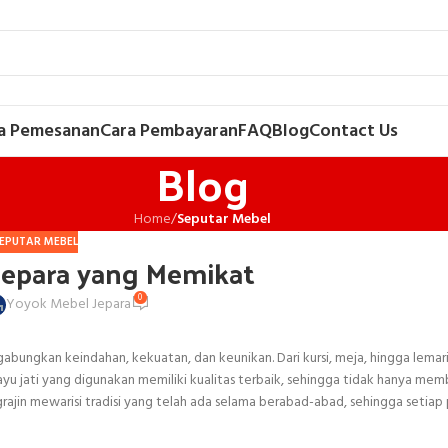
a Pemesanan
Cara Pembayaran
FAQ
Blog
Contact Us
Blog
Home
/
Seputar Mebel
EPUTAR MEBEL
 Jepara yang Memikat
0
Yoyok Mebel Jepara
abungkan keindahan, kekuatan, dan keunikan. Dari kursi, meja, hingga lemari
yu jati yang digunakan memiliki kualitas terbaik, sehingga tidak hanya mem
ngrajin mewarisi tradisi yang telah ada selama berabad-abad, sehingga setiap