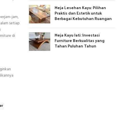
Meja Lesehan Kayu: Pilihan
Praktis dan Estetik untuk
berjam-jam,
Berbagai Kebutuhan Ruangan
dalam setiap
g
Meja Kayu Jati: Investasi
niture di
Furniture Berkualitas yang
Tahan Puluhan Tahun
nginkan
dikannya
er