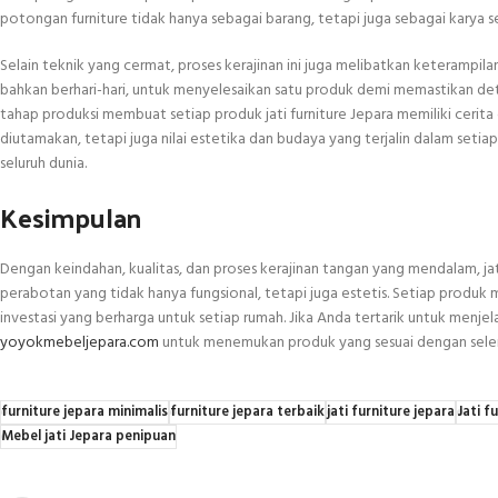
potongan furniture tidak hanya sebagai barang, tetapi juga sebagai karya s
Selain teknik yang cermat, proses kerajinan ini juga melibatkan keterampila
bahkan berhari-hari, untuk menyelesaikan satu produk demi memastikan deta
tahap produksi membuat setiap produk jati furniture Jepara memiliki cerita
diutamakan, tetapi juga nilai estetika dan budaya yang terjalin dalam setiap
seluruh dunia.
Kesimpulan
Dengan keindahan, kualitas, dan proses kerajinan tangan yang mendalam, j
perabotan yang tidak hanya fungsional, tetapi juga estetis. Setiap produk
investasi yang berharga untuk setiap rumah. Jika Anda tertarik untuk menjelaja
yoyokmebeljepara.com
untuk menemukan produk yang sesuai dengan sele
furniture jepara minimalis
furniture jepara terbaik
jati furniture jepara
Jati f
Mebel jati Jepara penipuan