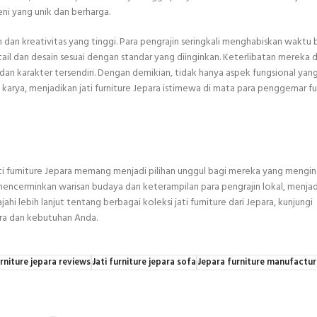
eni yang unik dan berharga.
n dan kreativitas yang tinggi. Para pengrajin seringkali menghabiskan waktu 
il dan desain sesuai dengan standar yang diinginkan. Keterlibatan mereka 
 dan karakter tersendiri. Dengan demikian, tidak hanya aspek fungsional yan
 karya, menjadikan jati furniture Jepara istimewa di mata para penggemar fur
ati furniture Jepara memang menjadi pilihan unggul bagi mereka yang mengi
 mencerminkan warisan budaya dan keterampilan para pengrajin lokal, menja
hi lebih lanjut tentang berbagai koleksi jati furniture dari Jepara, kunjungi
ra dan kebutuhan Anda.
urniture jepara reviews
Jati furniture jepara sofa
Jepara furniture manufactur