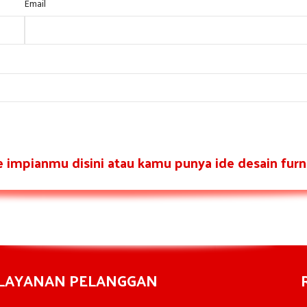
Email
re impianmu disini atau kamu punya ide desain furni
LAYANAN PELANGGAN