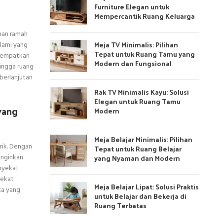
Furniture Elegan untuk
Mempercantik Ruang Keluarga
ihan ramah
Meja TV Minimalis: Pilihan
alami yang
Tepat untuk Ruang Tamu yang
itempatkan
Modern dan Fungsional
hingga ruang
berlanjutan
Rak TV Minimalis Kayu: Solusi
Elegan untuk Ruang Tamu
yang
Modern
Meja Belajar Minimalis: Pilihan
rik. Dengan
Tepat untuk Ruang Belajar
inginkan
yang Nyaman dan Modern
enyekat
yekat
Meja Belajar Lipat: Solusi Praktis
ka yang
untuk Belajar dan Bekerja di
Ruang Terbatas