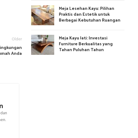
Meja Lesehan Kayu: Pilihan
Praktis dan Estetik untuk
Berbagai Kebutuhan Ruangan
Meja Kayu Jati: Investasi
Older
Furniture Berkualitas yang
Lingkungan
Tahan Puluhan Tahun
Rumah Anda
Desain Penyekat Ruang Minimalis
n
Ruang Modern
 dan
Dalam era desain interior yang ditandai oleh kecen
en.
minimalis, penyekat ruang menjadi elemen krusial yan
fungsi, este...
CONTINUE READING