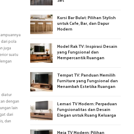
Set
Kursi Bar Bulat: Pilihan Stylish
untuk Cafe, Bar, dan Dapur
Modern
emampuannya
dari pola
Model Rak TV: Inspirasi Desain
an juga
yang Fungsional dan
erior suatu
Mempercantik Ruangan
 dengan
Tempat TV: Panduan Memilih
Furniture yang Fungsional dan
Menambah Estetika Ruangan
 diatur
tkan dengan
Lemari TV Modern: Perpaduan
ungan lain
Fungsionalitas dan Desain
gat dari
Elegan untuk Ruang Keluarga
s, dan
Meja TV Modern: Pilihan