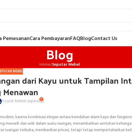
a Pemesanan
Cara Pembayaran
FAQ
Blog
Contact Us
Blog
Home
/
Seputar Mebel
EPUTAR MEBEL
angan dari Kayu untuk Tampilan Int
g Menawan
0
Yoyok Mebel Jepara
r modern, karena kombinasi elegan antara keindahan alami kayu dan fungsion
ang menarik dan unik dalam suatu ruangan, menambahkan sentuhan kehanga
atur ruangan terbuka, memberikan privasi, tetapi tetap mempertahankan k