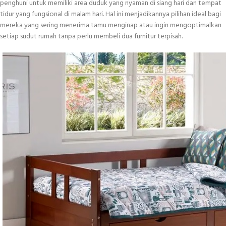
penghuni untuk memiliki area duduk yang nyaman di siang hari dan tempat
tidur yang fungsional di malam hari. Hal ini menjadikannya pilihan ideal bagi
mereka yang sering menerima tamu menginap atau ingin mengoptimalkan
setiap sudut rumah tanpa perlu membeli dua furnitur terpisah.