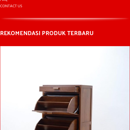
CONTACT US
REKOMENDASI PRODUK TERBARU