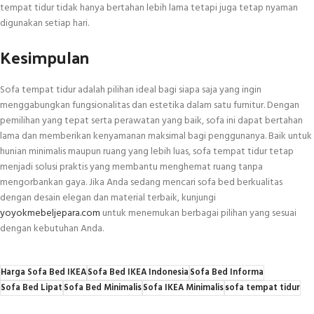
tempat tidur tidak hanya bertahan lebih lama tetapi juga tetap nyaman
digunakan setiap hari.
Kesimpulan
Sofa tempat tidur adalah pilihan ideal bagi siapa saja yang ingin
menggabungkan fungsionalitas dan estetika dalam satu furnitur. Dengan
pemilihan yang tepat serta perawatan yang baik, sofa ini dapat bertahan
lama dan memberikan kenyamanan maksimal bagi penggunanya. Baik untuk
hunian minimalis maupun ruang yang lebih luas, sofa tempat tidur tetap
menjadi solusi praktis yang membantu menghemat ruang tanpa
mengorbankan gaya. Jika Anda sedang mencari sofa bed berkualitas
dengan desain elegan dan material terbaik, kunjungi
yoyokmebeljepara.com
untuk menemukan berbagai pilihan yang sesuai
dengan kebutuhan Anda.
Harga Sofa Bed IKEA
Sofa Bed IKEA Indonesia
Sofa Bed Informa
Sofa Bed Lipat
Sofa Bed Minimalis
Sofa IKEA Minimalis
sofa tempat tidur