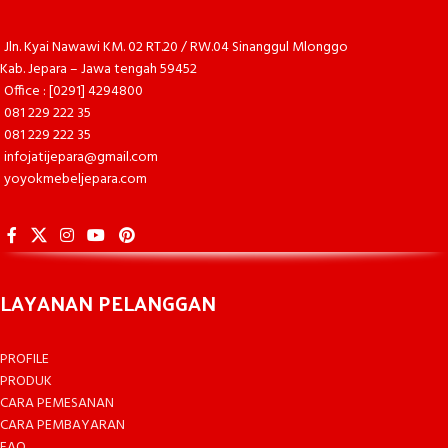
Jln. Kyai Nawawi KM. 02 RT.20 / RW.04 Sinanggul Mlonggo
Kab. Jepara – Jawa tengah 59452
Office : [0291] 4294800
081 229 222 35
081 229 222 35
infojatijepara@gmail.com
yoyokmebeljepara.com
LAYANAN PELANGGAN
PROFILE
PRODUK
CARA PEMESANAN
CARA PEMBAYARAN
FAQ