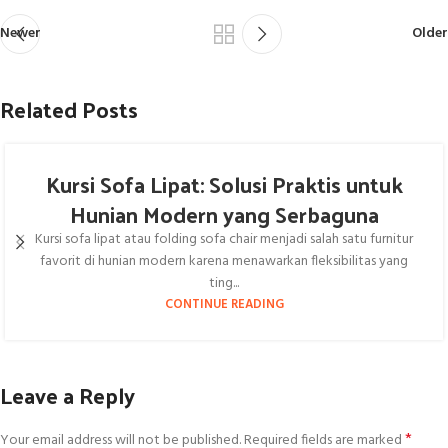
Newer
Older
Related Posts
Kursi Sofa Lipat: Solusi Praktis untuk
Hunian Modern yang Serbaguna
Kursi sofa lipat atau folding sofa chair menjadi salah satu furnitur
favorit di hunian modern karena menawarkan fleksibilitas yang
ting...
CONTINUE READING
Leave a Reply
*
Your email address will not be published.
Required fields are marked