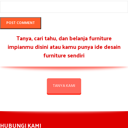
Tanya, cari tahu, dan belanja furniture
impianmu disini atau kamu punya ide desain
furniture sendiri
TANYA KAMI
HUBUNGI KAMI