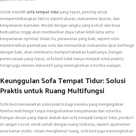
Untuk memilih
sofa tempat tidur
yang tepat, penting untuk
mempertimbangkan faktor seperti ukuran, mekanisme lipatan, dan
kenyamanan bantalan. Model dengan rangka yang kokoh dan busa
berkualitas tinggi akan memberikan daya tahan lebih lama serta
kenyamanan optimal. Selain itu, perawatan yang baik, seperti rutin
membersihkan permukaan sofa dan memastikan mekanisme lipat berfungsi
dengan baik, akan membantu mempertahankan kualitasnya. Dengan
perencanaan yang tepat, sofa bed tidak hanya menjadi solusi praktis,
tetapi juga elemen dekoratif yang meningkatkan estetika ruangan.
Keunggulan Sofa Tempat Tidur: Solusi
Praktis untuk Ruang Multifungsi
Sofa bed menawarkan solusi praktis bagi mereka yang menginginkan
furnitur multifungsi tanpa mengorbankan kenyamanan dan estetika.
Dengan desain yang dapat diubah dari sofa menjadi tempat tidur, perabot
ini sangat cocok untuk rumah dengan ruang terbatas, seperti apartemen
atau kamar studio. Selain menghemat ruang, sofa bed juga memungkinkan