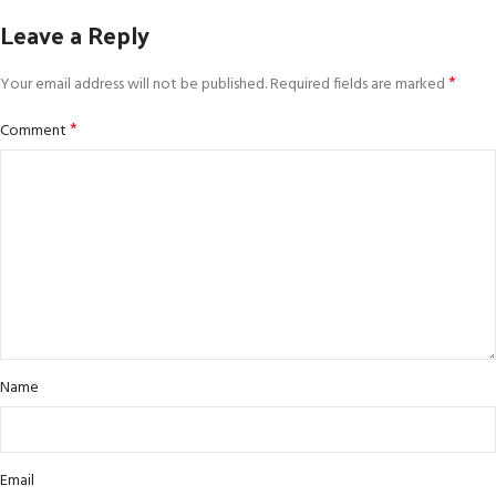
Leave a Reply
*
Your email address will not be published.
Required fields are marked
*
Comment
Name
Email