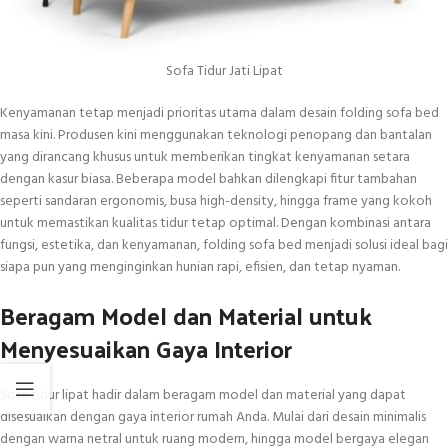
Sofa Tidur Jati Lipat
Kenyamanan tetap menjadi prioritas utama dalam desain folding sofa bed
masa kini. Produsen kini menggunakan teknologi penopang dan bantalan
yang dirancang khusus untuk memberikan tingkat kenyamanan setara
dengan kasur biasa. Beberapa model bahkan dilengkapi fitur tambahan
seperti sandaran ergonomis, busa high-density, hingga frame yang kokoh
untuk memastikan kualitas tidur tetap optimal. Dengan kombinasi antara
fungsi, estetika, dan kenyamanan, folding sofa bed menjadi solusi ideal bagi
siapa pun yang menginginkan hunian rapi, efisien, dan tetap nyaman.
Beragam Model dan Material untuk
Menyesuaikan Gaya Interior
Sofa tidur lipat hadir dalam beragam model dan material yang dapat
disesuaikan dengan gaya interior rumah Anda. Mulai dari desain minimalis
dengan warna netral untuk ruang modern, hingga model bergaya elegan