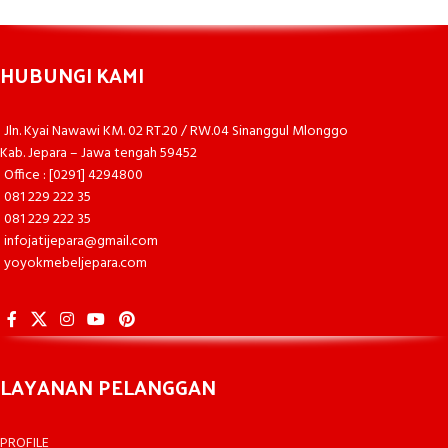
HUBUNGI KAMI
Jln. Kyai Nawawi KM. 02 RT.20 / RW.04 Sinanggul Mlonggo
Kab. Jepara – Jawa tengah 59452
Office : [0291] 4294800
081 229 222 35
081 229 222 35
infojatijepara@gmail.com
yoyokmebeljepara.com
LAYANAN PELANGGAN
PROFILE