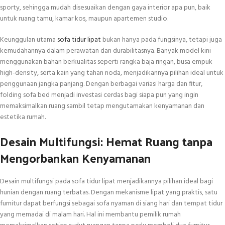
sporty, sehingga mudah disesuaikan dengan gaya interior apa pun, baik
untuk ruang tamu, kamar kos, maupun apartemen studio.
Keunggulan utama
sofa tidur lipat
bukan hanya pada fungsinya, tetapi juga
kemudahannya dalam perawatan dan durabilitasnya. Banyak model kini
menggunakan bahan berkualitas seperti rangka baja ringan, busa empuk
high-density, serta kain yang tahan noda, menjadikannya pilihan ideal untuk
penggunaan jangka panjang. Dengan berbagai variasi harga dan fitur,
folding sofa bed menjadi investasi cerdas bagi siapa pun yang ingin
memaksimalkan ruang sambil tetap mengutamakan kenyamanan dan
estetika rumah.
Desain Multifungsi: Hemat Ruang tanpa
Mengorbankan Kenyamanan
Desain multifungsi pada sofa tidur lipat menjadikannya pilihan ideal bagi
hunian dengan ruang terbatas. Dengan mekanisme lipat yang praktis, satu
furnitur dapat berfungsi sebagai sofa nyaman di siang hari dan tempat tidur
yang memadai di malam hari. Hal ini membantu pemilik rumah