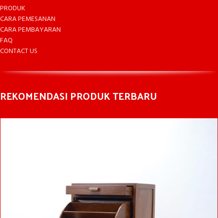
PRODUK
CARA PEMESANAN
CARA PEMBAYARAN
FAQ
CONTACT US
REKOMENDASI PRODUK TERBARU