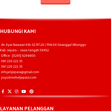
HUBUNGI KAMI
Jln. Kyai Nawawi KM. 02 RT.20 / RW.04 Sinanggul Mlonggo
Kab. Jepara – Jawa tengah 59452
Office : [0291] 4294800
081 229 222 35
081 229 222 35
infojatijepara@gmail.com
yoyokmebeljepara.com
LAYANAN PELANGGAN