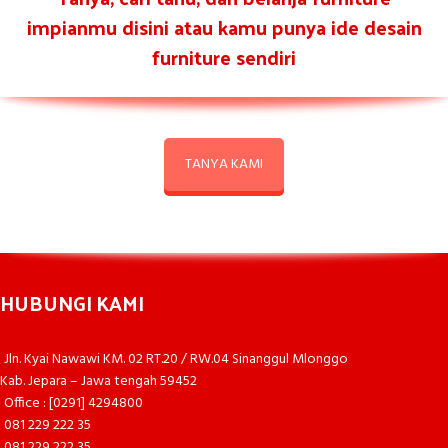
impianmu disini atau kamu punya ide desain
furniture sendiri
TANYA KAMI
HUBUNGI KAMI
Jln. Kyai Nawawi KM. 02 RT.20 / RW.04 Sinanggul Mlonggo
Kab. Jepara – Jawa tengah 59452
Office : [0291] 4294800
081 229 222 35
081 229 222 35