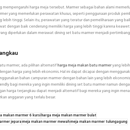
ng mempengaruhi harga meja tersebut. Marmer sebagai bahan alami memerl
marmer yang memerlukan perawatan khusus, seperti penggunaan produk pem
ng lebih tinggi. Selain itu, perawatan yang teratur dan pemeliharaan yang ba
wat dengan baik cenderung memiliki harga yang lebih tinggi karena keawe
 yang diperlukan dalam merawat dining set batu marmer menjadi pertimban
jangkau
atu marmer, ada pilihan alternatif
harga meja makan batu marmer
yang lebih
dengan harga yang lebih ekonomis. Hal ini dapat dicapai dengan mengguna
menggunakan bahan campuran marmer dengan bahan lain yang lebih ekonomis. 
riendly bagi mereka yang ingin memiliki dining set batu marmer namun denga
engan harga terjangkau dapat menjadi alternatif bagi mereka yang ingin me
n anggaran yang terlalu besar.
a makan marmer 6 kursi
harga meja makan marmer bulat
armer jepara
meja makan marmer mewah
meja makan marmer tulungagung