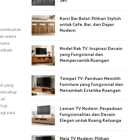
Set
Kursi Bar Bulat: Pilihan Stylish
untuk Cafe, Bar, dan Dapur
m pembuatan
Modern
dan warna
i mana
Model Rak TV: Inspirasi Desain
terbaik
yang Fungsional dan
Mempercantik Ruangan
Tempat TV: Panduan Memilih
Furniture yang Fungsional dan
ain yang
Menambah Estetika Ruangan
 mencakup
ail
 top
Lemari TV Modern: Perpaduan
agi para
Fungsionalitas dan Desain
Elegan untuk Ruang Keluarga
Meja TV Modern: Pilihan