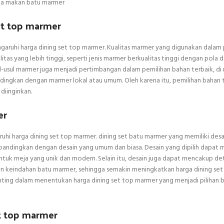
ja makan batu marmer
et top marmer
garuhi harga dining set top marmer. Kualitas marmer yang digunakan dala
tas yang lebih tinggi, seperti jenis marmer berkualitas tinggi dengan pola 
asal-usul marmer juga menjadi pertimbangan dalam pemilihan bahan terbaik, d
ndingkan dengan marmer lokal atau umum. Oleh karena itu, pemilihan bahan 
diinginkan.
er
ruhi harga dining set top marmer. dining set batu marmer yang memiliki des
i dibandingkan dengan desain yang umum dan biasa. Desain yang dipilih dapat
ntuk meja yang unik dan modern. Selain itu, desain juga dapat mencakup det
 keindahan batu marmer, sehingga semakin meningkatkan harga dining set
nting dalam menentukan harga dining set top marmer yang menjadi pilihan b
t top marmer