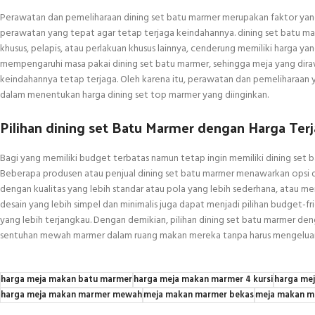
Perawatan dan pemeliharaan dining set batu marmer merupakan faktor ya
perawatan yang tepat agar tetap terjaga keindahannya. dining set batu 
khusus, pelapis, atau perlakuan khusus lainnya, cenderung memiliki harga ya
mempengaruhi masa pakai dining set batu marmer, sehingga meja yang dira
keindahannya tetap terjaga. Oleh karena itu, perawatan dan pemeliharaan
dalam menentukan harga dining set top marmer yang diinginkan.
Pilihan dining set Batu Marmer dengan Harga Ter
Bagi yang memiliki budget terbatas namun tetap ingin memiliki dining set b
Beberapa produsen atau penjual dining set batu marmer menawarkan opsi 
dengan kualitas yang lebih standar atau pola yang lebih sederhana, atau 
desain yang lebih simpel dan minimalis juga dapat menjadi pilihan budget-f
yang lebih terjangkau. Dengan demikian, pilihan dining set batu marmer d
sentuhan mewah marmer dalam ruang makan mereka tanpa harus mengeluarka
harga meja makan batu marmer
harga meja makan marmer 4 kursi
harga mej
harga meja makan marmer mewah
meja makan marmer bekas
meja makan m