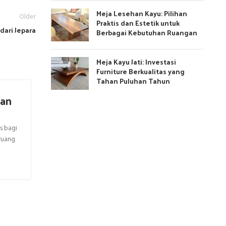
Meja Lesehan Kayu: Pilihan
Older
Praktis dan Estetik untuk
dari Jepara
Berbagai Kebutuhan Ruangan
Meja Kayu Jati: Investasi
Furniture Berkualitas yang
Tahan Puluhan Tahun
kan
Meja Makan Marmer Import untuk
Makan yang Bergaya
s bagi
Meja makan marmer import telah menjadi pilihan yan
ruang
diminati untuk menghadirkan sentuhan elegan dan me
ruang makan. Den...
CONTINUE READING