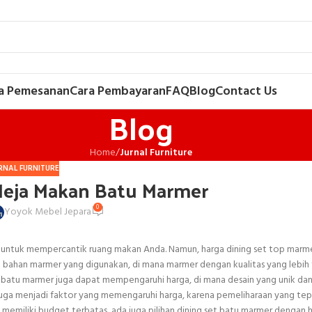
a Pemesanan
Cara Pembayaran
FAQ
Blog
Contact Us
Blog
Home
/
Jurnal Furniture
RNAL FURNITURE
Meja Makan Batu Marmer
0
Yoyok Mebel Jepara
untuk mempercantik ruang makan Anda. Namun, harga dining set top marme
n bahan marmer yang digunakan, di mana marmer dengan kualitas yang lebih 
set batu marmer juga dapat mempengaruhi harga, di mana desain yang unik dan
 juga menjadi faktor yang memengaruhi harga, karena pemeliharaan yang te
memiliki budget terbatas, ada juga pilihan dining set batu marmer dengan 