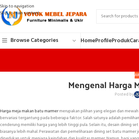
Skip to navigation
Skip to main content
Browse Categories
Home
Profile
Produk
Car
JU
Mengenal Harga 
Posted by
Harga meja makan batu marmer
merupakan pilihan yang elegan dan mewah 
bervariasi tergantung pada beberapa faktor. Salah satunya adalah pemiliha
cenderung memiliki harga yang lebih tinggi pula. Selain itu, desain dining 
biasanya lebih mahal. Perawatan dan pemeliharaan dining set batu marmer
diperlukan untuk menjaga keindahan dan kualitas marmer. Namun, bagi yang 