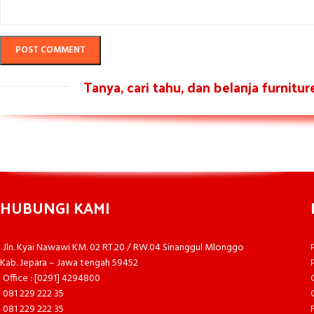
Tanya, cari tahu, dan belanja furnitu
HUBUNGI KAMI
Jln. Kyai Nawawi KM. 02 RT.20 / RW.04 Sinanggul Mlonggo
Kab. Jepara – Jawa tengah 59452
Office : [0291] 4294800
081 229 222 35
081 229 222 35