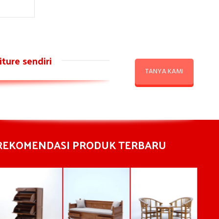
ture sendiri
TANYA KAMI
REKOMENDASI PRODUK TERBARU