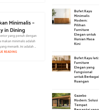
Bufet Kayu
Minimalis
Modern:
an Minimalis –
Pilihan
y in Dining
Furniture
Elegan untuk
terior yang penuh dengan
Hunian Masa
a makan minimalis adalah
Kini
ng menarik. Ini adalah ...
UE READING
Bufet Kayu Jati:
Furniture
Elegan yang
Fungsional
untuk Berbagai
Ruangan
Gazebo
Modern: Solusi
Tempat
Bersantai yang