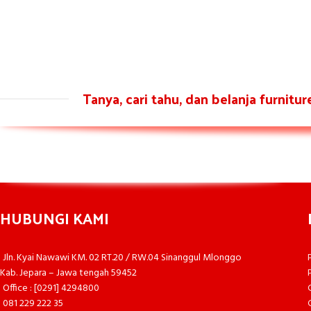
Tanya, cari tahu, dan belanja furnitu
HUBUNGI KAMI
Jln. Kyai Nawawi KM. 02 RT.20 / RW.04 Sinanggul Mlonggo
Kab. Jepara – Jawa tengah 59452
Office : [0291] 4294800
081 229 222 35