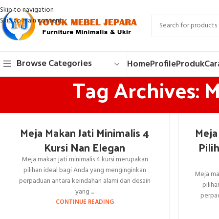
Skip to navigation
Skip to main content
Browse Categories
Home
Profile
Produk
Car
Tag Archives: 
Meja Makan Jati Minimalis 4
Meja 
Kursi Nan Elegan
Pili
Meja makan jati minimalis 4 kursi merupakan
pilihan ideal bagi Anda yang menginginkan
Meja ma
perpaduan antara keindahan alami dan desain
pilih
yang ...
perpad
CONTINUE READING