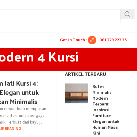
Get In Touch
:
081 229 222 35
odern 4 Kursi
ARTIKEL TERBARU
Jati Kursi 4:
Bufet
Elegan untuk
Minimalis
Modern
an Minimalis
Terbaru:
an empat kursi merupakan
Inspirasi
Furniture
ideal untuk rumah bergaya
Elegan untuk
ik. Terbuat dari kayu j...
Hunian Masa
UE READING
Kini