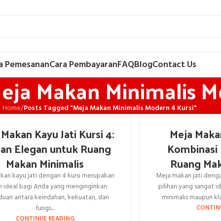
a Pemesanan
Cara Pembayaran
FAQ
Blog
Contact Us
Meja Makan Minimalis M
Home
/
Posts Tagged "Meja Makan Minimalis Modern 4 Kursi"
Makan Kayu Jati Kursi 4:
Meja Makan 
han Elegan untuk Ruang
Kombinasi 
Makan Minimalis
Ruang Mak
kan kayu jati dengan 4 kursi merupakan
Meja makan jati deng
an ideal bagi Anda yang menginginkan
pilihan yang sangat 
uan antara keindahan, kekuatan, dan
minimalis maupun klas
fungs...
CONTIN
CONTINUE READING