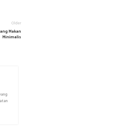
Older
Ruang Makan
Minimalis
n
Meja Makan Kayu Jati Kursi 4: Pi
Elegan untuk Ruang Makan Mini
 yang
Meja makan kayu jati dengan 4 kursi merupakan pilihan 
atan
Anda yang menginginkan perpaduan antara keindahan, k
fungs...
CONTINUE READING