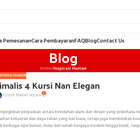
a Pemesanan
Cara Pembayaran
FAQ
Blog
Contact Us
Blog
Home
/
Inspirasi Hunian
SPIRASI HUNIAN
imalis 4 Kursi Nan Elegan
0
Yoyok Mebel Jepara
 menginginkan perpaduan antara keindahan alami dan desain yang sederhana 
nawarkan kekuatan dan daya tahan yang luar biasa, tetapi juga memberikan ke
 berbagai tipe hunian, mulai dari rumah bergaya modern hingga klasik, ta