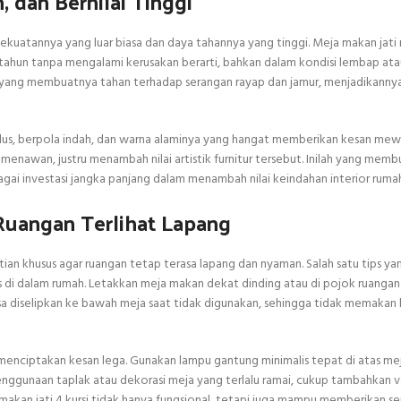
 dan Bernilai Tinggi
a kekuatannya yang luar biasa dan daya tahannya yang tinggi. Meja makan jati 
n tahun tanpa mengalami kerusakan berarti, bahkan dalam kondisi lembap at
ami yang membuatnya tahan terhadap serangan rayap dan jamur, menjadikanny
ng halus, berpola indah, dan warna alaminya yang hangat memberikan kesan me
menawan, justru menambah nilai artistik furnitur tersebut. Inilah yang mem
bagai investasi jangka panjang dalam menambah nilai keindahan interior ruma
 Ruangan Terlihat Lapang
tian khusus agar ruangan tetap terasa lapang dan nyaman. Salah satu tips ya
tas di dalam rumah. Letakkan meja makan dekat dinding atau di pojok ruangan
isa diselipkan ke bawah meja saat tidak digunakan, sehingga tidak memakan
menciptakan kesan lega. Gunakan lampu gantung minimalis tepat di atas m
enggunaan taplak atau dekorasi meja yang terlalu ramai, cukup tambahkan 
makan jati 4 kursi tidak hanya fungsional, tetapi juga mampu memberikan s