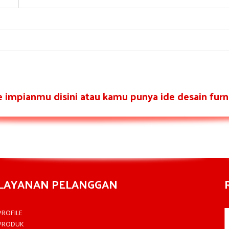
re impianmu disini atau kamu punya ide desain furni
LAYANAN PELANGGAN
PROFILE
PRODUK