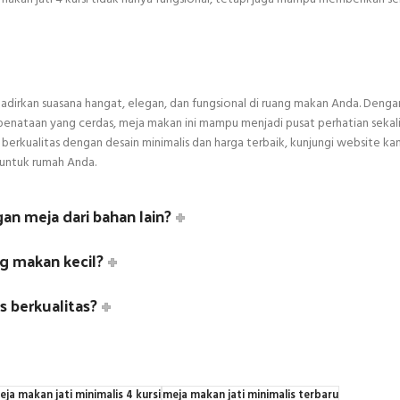
hadirkan suasana hangat, elegan, dan fungsional di ruang makan Anda. Denga
 penataan yang cerdas, meja makan ini mampu menjadi pusat perhatian sekal
erkualitas dengan desain minimalis dan harga terbaik, kunjungi website kam
 untuk rumah Anda.
n meja dari bahan lain?
g makan kecil?
s berkualitas?
eja makan jati minimalis 4 kursi
meja makan jati minimalis terbaru