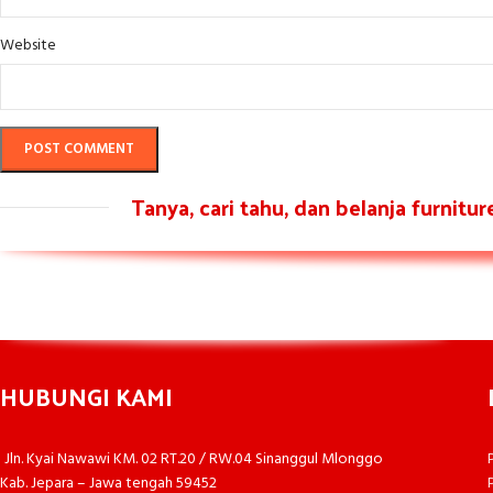
Website
Tanya, cari tahu, dan belanja furnitu
HUBUNGI KAMI
Jln. Kyai Nawawi KM. 02 RT.20 / RW.04 Sinanggul Mlonggo
Kab. Jepara – Jawa tengah 59452