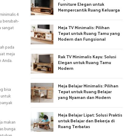
Furniture Elegan untuk
Mempercantik Ruang Keluarga
minimalis 4
au berubah-
Meja TV Minimalis: Pilihan
a sangat
Tepat untuk Ruang Tamu yang
Modern dan Fungsional
wah pada
buat meja
Rak TV Minimalis Kayu: Solusi
h Anda.
Elegan untuk Ruang Tamu
Modern
Meja Belajar Minimalis: Pilihan
ng bisa
Tepat untuk Ruang Belajar
 untuk
yang Nyaman dan Modern
 banyak
Meja Belajar Lipat: Solusi Praktis
untuk Belajar dan Bekerja di
eja makan
Ruang Terbatas
vas bunga
entuhan