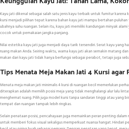
Keunggulan Kayu Jati: Tahan Lama, Kokoh,
Kayu jati dikenal sebagai salah satu jenis kayu terbaik untuk furnitur karen
kursi menjadi pilihan tepat karena bahan kayu jati mampu bertahan puluha
ubahnya suhu ruangan. Selain itu, kayu jati memiliki kandungan minyak al
cocok untuk pemakaian jangka panjang.
Nilai estetika kayu jati juga menjadi daya tarik tersendiri. Serat kayu ya
ruang makan Anda. Seiring waktu, warna kayu jati akan semakin matang dan 
makan dari kayu jati tidak hanya berfungsi sebagai perabot, tetapi juga se
Tips Menata Meja Makan Jati 4 Kursi agar
Menata meja makan jati minimalis 4 kursi di ruangan kecil memerlukan perha
diterapkan adalah memilih posisi meja yang tidak menghalangi alur lalu lin
menghemat ruang. Pilih juga model kursi tanpa sandaran tinggi atau yang b
tempat dan ruangan tampak lebih ringkas.
Selain penataan posisi, pencahayaan juga memainkan peran penting dalam 
untuk memberi fokus visual sekaligus memperkuat nuansa hangat. Hindari p
kecil atau piring buah sebagai pemanis. Dengan penataan yang tepat, meja 