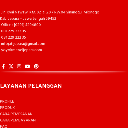
Jln. Kyai Nawawi KM. 02 RT.20 / RW.04 Sinanggul Mlonggo
Kab. Jepara – Jawa tengah 59452
Office : [0291] 4294800
081 229 222 35
081 229 222 35
infojatijepara@gmail.com
yoyokmebeljepara.com
LAYANAN PELANGGAN
PROFILE
PRODUK
CARA PEMESANAN
CARA PEMBAYARAN
FAQ