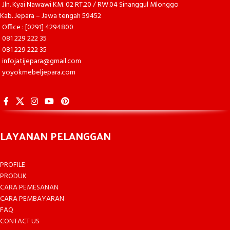
Jln. Kyai Nawawi KM. 02 RT.20 / RW.04 Sinanggul Mlonggo
Kab. Jepara – Jawa tengah 59452
Office : [0291] 4294800
081 229 222 35
081 229 222 35
infojatijepara@gmail.com
yoyokmebeljepara.com
LAYANAN PELANGGAN
PROFILE
PRODUK
CARA PEMESANAN
CARA PEMBAYARAN
FAQ
CONTACT US