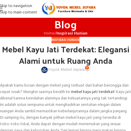
Skip to navigation
Skip to main content
Blog
Home
/
Inspirasi Hunian
INSPIRASI HUNIAN
Mebel Kayu Jati Terdekat: Elegansi
Alami untuk Ruang Anda
0
Yoyok Mebel Jepara
Apakah kamu bosan dengan mebel yang terbuat dari bahan berongga dan
cepat rusak? Mungkin saatnya beralih ke
mebel kayu jati terdekat
! Kayu jati
dikenal karena keindahan alaminya dan kekuatannya yang tak tertandingi.
Ini adalah solusi sempurna untuk menghadirkan sentuhan elegan dalam
ruangan Anda sambil memastikan keberlanjutannya dalam jangka panjang.
Di samping itu, dengan banyak pilihan mebel kayu jati yang tersedia di
toko-toko lokal, Anda dapat dengan mudah menemukan yang sesuai
dengan gaya dan kebutuhan Anda. Dari lemari hingga meja makan hingga