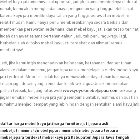
Mebel kayu jati umumnya cukup berat, jadi jika kamu membelinya di dekat
rumah, kamu akan menghindari biaya pengiriman yang tinggi. Lebih lanjut,
karena kayu jati memiliki daya tahan yang tinggi, perawatan mebel ini
relatif mudah. Kamu hanya perlu membersihkannya secara berkala dan
memberikan perawatan sederhana, dan mebel kayu jati akan tetap terlihat
indah dan awet selama bertahun-tahun. Jadi, tak perlu ragu-ragu lagi,
berbelanjalah di toko mebel kayu jati terdekat dan nikmati semua
manfaatnya!
Jadi, jika kamu ingin menghadirkan keindahan, ketahanan, dan sentuhan
alami ke dalam rumahmu, jangan lupa untuk menjelajahi koleksi mebel kayu
jati terdekat. Mebel ini tidak hanya menawarkan daya tahan luar biasa,
tetapi juga desain yang trendi dan klasik sekaligus. Untuk menemukan
pilihan terbaik, kunjungi situs web
www.yoyokmebeljepara.com
sekarang
juga! Temukan mebel kayu jati yang sempurna untuk rumahmu, dan buatlah
rumahmu menjadi tempat yang lebih indah dengan sentuhan alami kayu jati.
daftar harga mebel kayu jati
harga furniture jati jepara asli
mebel jati minimalis
mebel jepara minimalis
mebel jepara terbaru
mebel jepara terdekat
mebel kayu jati Kabupaten Jepara Jawa Tengah