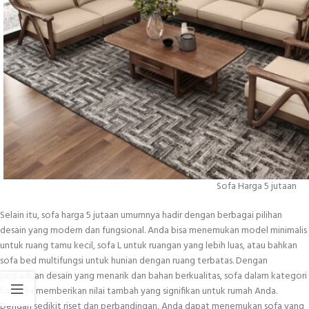
Sofa Harga 5 jutaan
Selain itu, sofa harga 5 jutaan umumnya hadir dengan berbagai pilihan
desain yang modern dan fungsional. Anda bisa menemukan model minimalis
untuk ruang tamu kecil, sofa L untuk ruangan yang lebih luas, atau bahkan
sofa bed multifungsi untuk hunian dengan ruang terbatas. Dengan
perpaduan desain yang menarik dan bahan berkualitas, sofa dalam kategori
harga ini memberikan nilai tambah yang signifikan untuk rumah Anda.
Dengan sedikit riset dan perbandingan, Anda dapat menemukan sofa yang