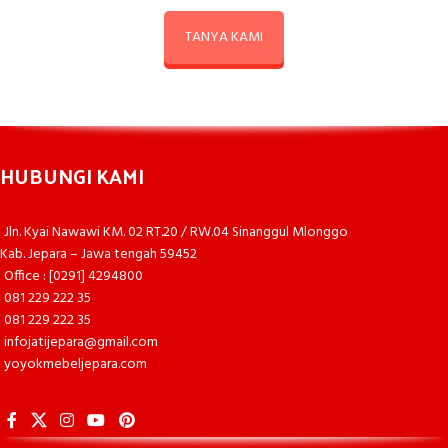
TANYA KAMI
HUBUNGI KAMI
Jln. Kyai Nawawi KM. 02 RT.20 / RW.04 Sinanggul Mlonggo
Kab. Jepara – Jawa tengah 59452
Office : [0291] 4294800
081 229 222 35
081 229 222 35
infojatijepara@gmail.com
yoyokmebeljepara.com